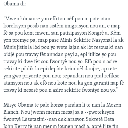
Obama di:
“Mwen kòmanse yon efò tou nèf pou m pote otan
koreksyon posib nan sistèm imigrasyon nou an, e map
fè sa pou kont mwen, san patisipasyon Kongrè a. Kòm
yon premye pa, map pase Minis Sekirite Nasyonal la ak
Minis Jistis la lòd pou yo wete lajan ak lòt resous ki nan
bidjè pou travay fèt anndan peyi a, epi itilize yo pou
travay ki dwe fèt sou fwontyè nou yo. Efò pou n asire
sekirite piblik la epi depòte kriminèl danjre, ap rete
yon gwo priyorite pou nou; sepandan nou pral refikse
atansyon nou ak efò nou kote nou ka gen garanti nap fè
travay ki nesesè pou n asire sekirite fwontyè nou yo.”
Misye Obama te pale konsa pandan li te nan la Mezon
Blanch. Nou jwenn menm mesaj sa a --pwoteksyon
fwontyè Lèzetazini--nan deklarasyon Sekretè Deta
John Kerry fè nan menm jounen madi a, aprè li te fin