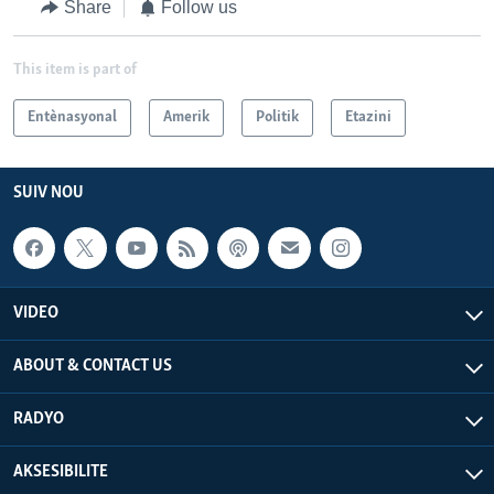
Share
Follow us
This item is part of
Entènasyonal
Amerik
Politik
Etazini
SUIV NOU
VIDEO
ABOUT & CONTACT US
RADYO
AKSESIBILITE