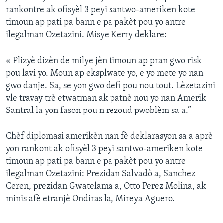
rankontre ak ofisyèl 3 peyi santwo-ameriken kote
timoun ap pati pa bann e pa pakèt pou yo antre
ilegalman Ozetazini. Misye Kerry deklare:
« Plizyè dizèn de milye jèn timoun ap pran gwo risk
pou lavi yo. Moun ap eksplwate yo, e yo mete yo nan
gwo danje. Sa, se yon gwo defi pou nou tout. Lèzetazini
vle travay trè etwatman ak patnè nou yo nan Amerik
Santral la yon fason pou n rezoud pwoblèm sa a.”
Chèf diplomasi amerikèn nan fè deklarasyon sa a aprè
yon rankont ak ofisyèl 3 peyi santwo-ameriken kote
timoun ap pati pa bann e pa pakèt pou yo antre
ilegalman Ozetazini: Prezidan Salvadò a, Sanchez
Ceren, prezidan Gwatelama a, Otto Perez Molina, ak
minis afè etranjè Ondiras la, Mireya Aguero.