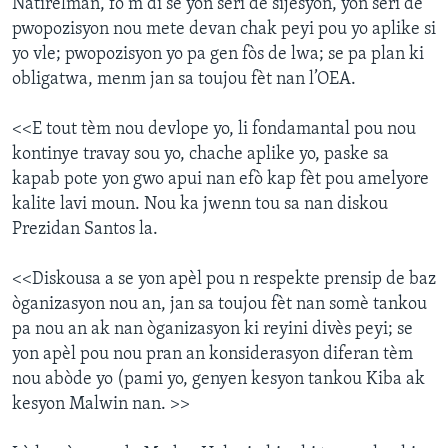
Natirèlman, fò m di se yon seri de sijesyon, yon seri de
pwopozisyon nou mete devan chak peyi pou yo aplike si
yo vle; pwopozisyon yo pa gen fòs de lwa; se pa plan ki
obligatwa, menm jan sa toujou fèt nan l’OEA.
<<E tout tèm nou devlope yo, li fondamantal pou nou
kontinye travay sou yo, chache aplike yo, paske sa
kapab pote yon gwo apui nan efò kap fèt pou amelyore
kalite lavi moun. Nou ka jwenn tou sa nan diskou
Prezidan Santos la.
<<Diskousa a se yon apèl pou n respekte prensip de baz
òganizasyon nou an, jan sa toujou fèt nan somè tankou
pa nou an ak nan òganizasyon ki reyini divès peyi; se
yon apèl pou nou pran an konsiderasyon diferan tèm
nou abòde yo (pami yo, genyen kesyon tankou Kiba ak
kesyon Malwin nan. >>