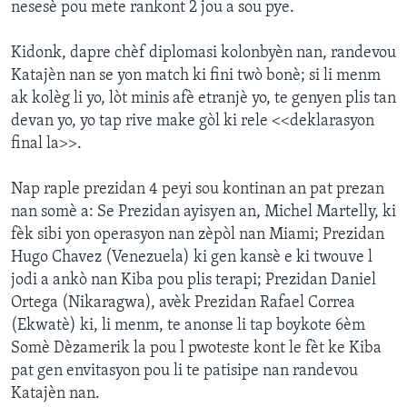
nesesè pou mete rankont 2 jou a sou pye.
Kidonk, dapre chèf diplomasi kolonbyèn nan, randevou
Katajèn nan se yon match ki fini twò bonè; si li menm
ak kolèg li yo, lòt minis afè etranjè yo, te genyen plis tan
devan yo, yo tap rive make gòl ki rele <<deklarasyon
final la>>.
Nap raple prezidan 4 peyi sou kontinan an pat prezan
nan somè a: Se Prezidan ayisyen an, Michel Martelly, ki
fèk sibi yon operasyon nan zèpòl nan Miami; Prezidan
Hugo Chavez (Venezuela) ki gen kansè e ki twouve l
jodi a ankò nan Kiba pou plis terapi; Prezidan Daniel
Ortega (Nikaragwa), avèk Prezidan Rafael Correa
(Ekwatè) ki, li menm, te anonse li tap boykote 6èm
Somè Dèzamerik la pou l pwoteste kont le fèt ke Kiba
pat gen envitasyon pou li te patisipe nan randevou
Katajèn nan.