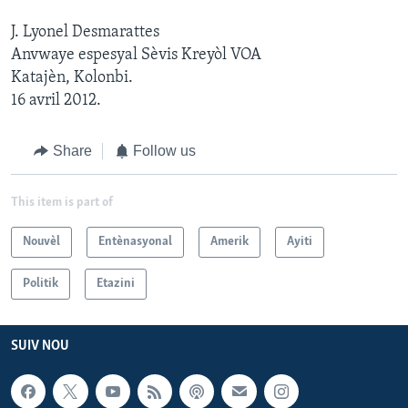
J. Lyonel Desmarattes
Anvwaye espesyal Sèvis Kreyòl VOA
Katajèn, Kolonbi.
16 avril 2012.
Share
Follow us
This item is part of
Nouvèl
Entènasyonal
Amerik
Ayiti
Politik
Etazini
SUIV NOU