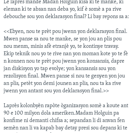
Lè laprès mande Madan Holguin kisa ki te manke, ki
eleman ki te absan nan deba yo, kif è somè a pa rive
debouche sou yon deklarasyon final? Li bay repons sa a:
<<Ebyen, nou te prèt pou jwenn yon deklarasyon final.
Mwen panse sa nou te manke, se yon jou an plis pou
nou menm, minis afè etranjè yo, te kontinye travay.
Ekip teknik nou yo te rive nan yon moman kote yo te fè
n konnen nou te prèt pou jwenn yon konsansis, dapre
jan diskisyon yo tap evolye; yon kansansis sou yon
rezolisyon final. Mwen panse si nou te genyen yon jou
an plis, petèt yon demi jounen an plis, nou ta ka rive
jwenn yon antant sou yon deklarasyon final.>>
Laprès kolonbyèn rapòte òganizasyon somè a koute ant
90 e 100 milyon dola ameriken.Madam Holguin pa
konfime ni demanti chifsa a; sepandan li di anvan fen
semèn nan li va kapab bay detay presi sou depans ki te