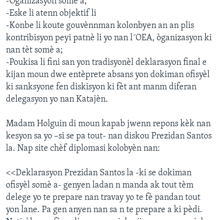
-Oganizasyon somè a,
-Eske li atenn objektif li
-Konbe li koute gouvènnman kolonbyen an an plis
kontribisyon peyi patnè li yo nan l´OEA, òganizasyon ki
nan tèt somè a;
-Poukisa li fini san yon tradisyonèl deklarasyon final e
kijan moun dwe entèprete absans yon dokiman ofisyèl
ki sanksyone fen diskisyon ki fèt ant manm diferan
delegasyon yo nan Katajèn.
Madam Holguin di moun kapab jwenn repons kèk nan
kesyon sa yo –si se pa tout- nan diskou Prezidan Santos
la. Nap site chèf diplomasi kolobyèn nan:
<<Deklarasyon Prezidan Santos la -ki se dokiman
ofisyèl somè a- genyen ladan n manda ak tout tèm
delege yo te prepare nan travay yo te fè pandan tout
yon lane. Pa gen anyen nan sa n te prepare a ki pèdi.