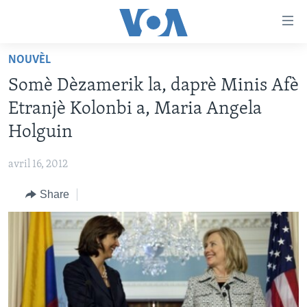
Accessibility
links
Skip
NOUVÈL
to
AYITI
Somè Dèzamerik la, daprè Minis Afè
main
LÈZETAZINI
content
Etranjè Kolonbi a, Maria Angela
AMERIK LATIN
Skip
Holguin
to
ENTÈNASYONAL
main
avril 16, 2012
VIDEO
Navigation
Skip
Share
FLASHPOINT IKRÈN
to
Search
Learning English
SUIV NOU