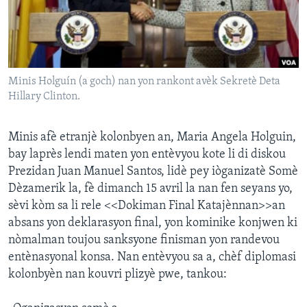
Languages
Minis Holguín (a goch) nan yon rankont avèk Sekretè Deta
Hillary Clinton.
Minis afè etranjè kolonbyen an, Maria Angela Holguin,
bay laprès lendi maten yon entèvyou kote li di diskou
Prezidan Juan Manuel Santos, lidè pey iòganizatè Somè
Dèzamerik la, fè dimanch 15 avril la nan fen seyans yo,
sèvi kòm sa li rele <<Dokiman Final Katajènnan>>an
absans yon deklarasyon final, yon kominike konjwen ki
nòmalman toujou sanksyone finisman yon randevou
entènasyonal konsa. Nan entèvyou sa a, chèf diplomasi
kolonbyèn nan kouvri plizyè pwe, tankou: