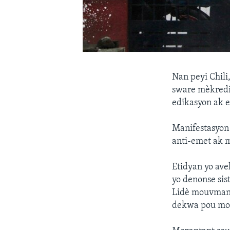
Nan peyi Chili,
sware mèkredi 
edikasyon ak 
Manifestasyon d
anti-emet ak m
Etidyan yo ave
yo denonse sis
Lidè mouvman 
dekwa pou moun