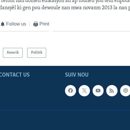
 refòm nan domèn edikasyon an ap tounen yon tèm enpòt
dansyèl ki gen pou dewoule nan mwa novanm 2013 la nan pe
Follow us
Print
Amerik
Politik
CONTACT US
SUIV NOU