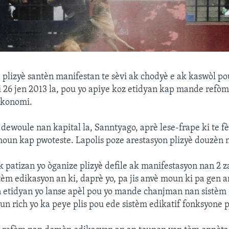
 plizyè santèn manifestan te sèvi ak chodyè e ak kaswòl pou
26 jen 2013 la, pou yo apiye koz etidyan kap mande refo
ekonomi.
ewoule nan kapital la, Sanntyago, aprè lese-frape ki te fèt
oun kap pwoteste. Lapolis poze arestasyon plizyè douzèn 
k patizan yo òganize plizyè defile ak manifestasyon nan 2 z
tèm edikasyon an ki, daprè yo, pa jis anvè moun ki pa gen a
etidyan yo lanse apèl pou yo mande chanjman nan sistèm 
 rich yo ka peye plis pou ede sistèm edikatif fonksyone p