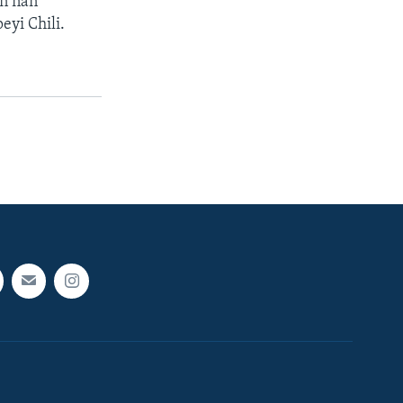
an nan
yi Chili.