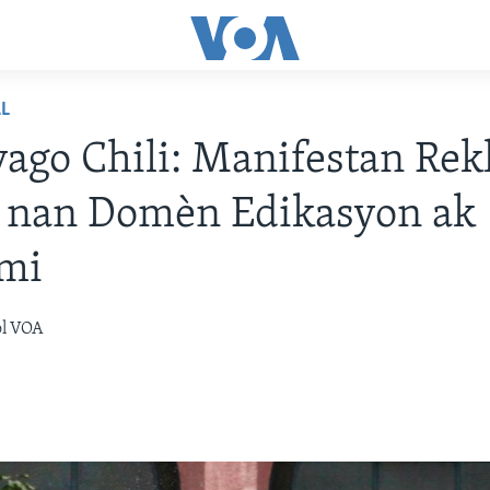
L
ago Chili: Manifestan Re
 nan Domèn Edikasyon ak
mi
òl VOA