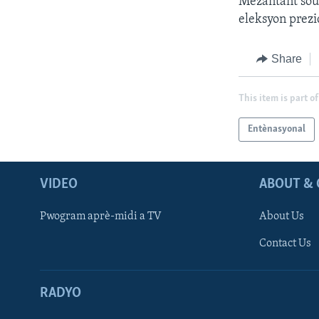
Mezantant sou
eleksyon prezi
Share
This item is part of
Entènasyonal
VIDEO
ABOUT & 
Pwogram aprè-midi a TV
About Us
Contact Us
RADYO