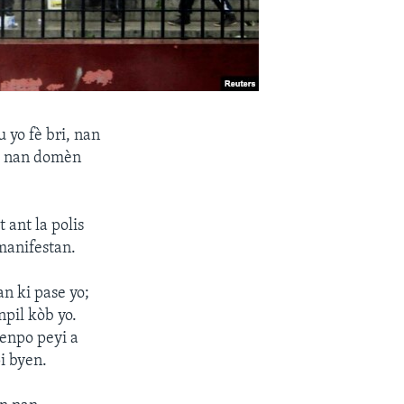
 yo fè bri, nan
̀m nan domèn
 ant la polis
manifestan.
an ki pase yo;
npil kòb yo.
enpo peyi a
i byen.