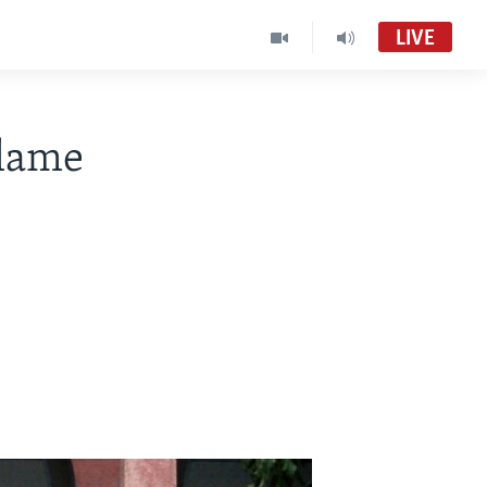
LIVE
klame