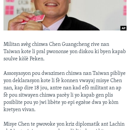
Languages
Militan avèg chinwa Chen Guangcheng rive nan
Taiwan kote li pral pwononse yon diskou ki byen kapab
soulve kòlè Peken.
Assosyasyon pou dwazimen chinwa nan Taiwan pibliye
yon deklarasyon kote li fè konnen vwayaj misye Chen
nan, kap dire 18 jou, antre nan kad efò militant an ap
fè pou sitwayen chinwa parèy li yo kapab gen plis
posiblite pou yo jwi libète yo epi egzèse dwa yo kòm
kretyen vivan.
Misye Chen te pwovoke yon kriz diplomatik ant Lachin