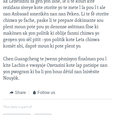
ak Lèzetazini sa gen yon lane, lè li te kouri kite
rezidans siveye kote otorite yo te mete l la pou l t ale
nan Anbasad amerikèn nan nan Peken. Li te fè otorite
chinwa yo fache, paske li te prepare dokimante sou
plent moun pote pou yo denonse avòtman fòse ki
makònen ak yon politik ki oblije fanmi chinwa yo
genyen yon sèl pitit –yon politik kote Leta chinwa
komèt abi, daprè moun ki pote plent yo.
Chen Guangcheng te jwenn pèmisyon finalman pou l
kite Lachin e vwayaje Ozetazini kote lap patisipe nan
yon pwogram ki ba li yon bous dètid nan Inivèsite
Nouyòk.
Share
Follow us
This item is part of