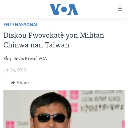
Accessibility
links
Skip
ENTÈNASYONAL
to
AYITI
Diskou Pwovokatè yon Militan
main
LÈZETAZINI
content
Chinwa nan Taiwan
AMERIK LATIN
Skip
to
Ekip Sèvis Kreyòl VOA
ENTÈNASYONAL
main
jen 24, 2013
VIDEO
Navigation
Skip
FLASHPOINT IKRÈN
Share
to
Search
Learning English
SUIV NOU