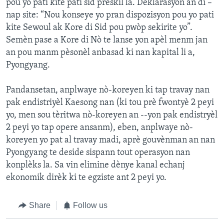
pou yo pati kite pati sid preskil la. Deklarasyon an di –
nap site: “Nou konseye yo pran dispozisyon pou yo pati
kite Sewoul ak Kore di Sid pou pwòp sekirite yo”.
Semèn pase a Kore di Nò te lanse yon apèl menm jan
an pou manm pèsonèl anbasad ki nan kapital li a,
Pyongyang.
Pandansetan, anplwaye nò-koreyen ki tap travay nan
pak endistriyèl Kaesong nan (ki tou prè fwontyè 2 peyi
yo, men sou tèritwa nò-koreyen an --yon pak endistryèl
2 peyi yo tap opere ansanm), eben, anplwaye nò-
koreyen yo pat al travay madi, aprè gouvènman an nan
Pyongyang te deside sispann tout operasyon nan
konplèks la. Sa vin elimine dènye kanal echanj
ekonomik dirèk ki te egziste ant 2 peyi yo.
Share
Follow us