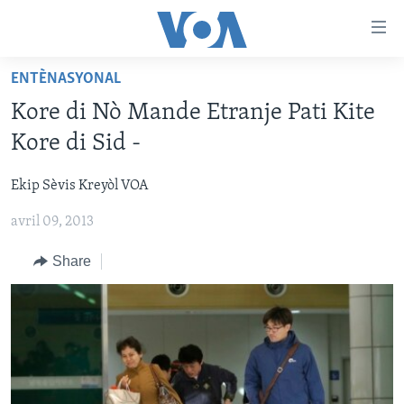
Accessibility
links
Skip
ENTÈNASYONAL
to
AYITI
Kore di Nò Mande Etranje Pati Kite
main
LÈZETAZINI
content
Kore di Sid -
AMERIK LATIN
Skip
to
Ekip Sèvis Kreyòl VOA
ENTÈNASYONAL
main
avril 09, 2013
VIDEO
Navigation
Skip
FLASHPOINT IKRÈN
Share
to
Search
Learning English
SUIV NOU