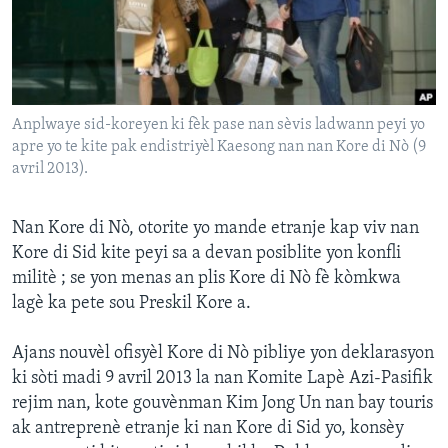
Languages
Anplwaye sid-koreyen ki fèk pase nan sèvis ladwann peyi yo
apre yo te kite pak endistriyèl Kaesong nan nan Kore di Nò (9
avril 2013).
Nan Kore di Nò, otorite yo mande etranje kap viv nan
Kore di Sid kite peyi sa a devan posiblite yon konfli
militè ; se yon menas an plis Kore di Nò fè kòmkwa
lagè ka pete sou Preskil Kore a.
Ajans nouvèl ofisyèl Kore di Nò pibliye yon deklarasyon
ki sòti madi 9 avril 2013 la nan Komite Lapè Azi-Pasifik
rejim nan, kote gouvènman Kim Jong Un nan bay touris
ak antreprenè etranje ki nan Kore di Sid yo, konsèy