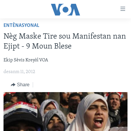
Accessibility
links
Skip
ENTÈNASYONAL
to
AYITI
Nèg Maske Tire sou Manifestan nan
main
LÈZETAZINI
content
Ejipt - 9 Moun Blese
AMERIK LATIN
Skip
to
Ekip Sèvis Kreyòl VOA
ENTÈNASYONAL
main
desanm 11, 2012
VIDEO
Navigation
Skip
FLASHPOINT IKRÈN
Share
to
Search
Learning English
SUIV NOU