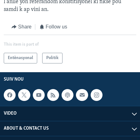
l anile yon referandòm konstitisyonèl ki fikse pou
samdi k ap vini an.
Share
Follow us
This item is part of
Entènasyonal
Politik
SUIV NOU
VIDEO
ABOUT & CONTACT US