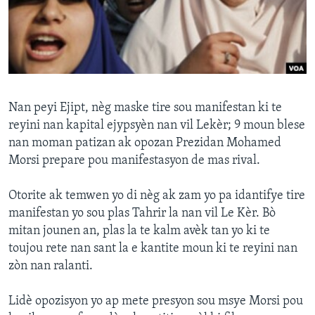
Languages
Nan peyi Ejipt, nèg maske tire sou manifestan ki te
reyini nan kapital ejypsyèn nan vil Lekèr; 9 moun blese
nan moman patizan ak opozan Prezidan Mohamed
Morsi prepare pou manifestasyon de mas rival.
Otorite ak temwen yo di nèg ak zam yo pa idantifye tire
manifestan yo sou plas Tahrir la nan vil Le Kèr. Bò
mitan jounen an, plas la te kalm avèk tan yo ki te
toujou rete nan sant la e kantite moun ki te reyini nan
zòn nan ralanti.
Lidè opozisyon yo ap mete presyon sou msye Morsi pou