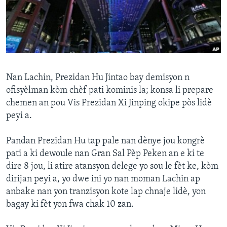
Languages
Nan Lachin, Prezidan Hu Jintao bay demisyon n
ofisyèlman kòm chèf pati kominis la; konsa li prepare
chemen an pou Vis Prezidan Xi Jinping okipe pòs lidè
peyi a.
Pandan Prezidan Hu tap pale nan dènye jou kongrè
pati a ki dewoule nan Gran Sal Pèp Peken an e ki te
dire 8 jou, li atire atansyon delege yo sou le fèt ke, kòm
dirijan peyi a, yo dwe ini yo nan moman Lachin ap
anbake nan yon tranzisyon kote lap chnaje lidè, yon
bagay ki fèt yon fwa chak 10 zan.