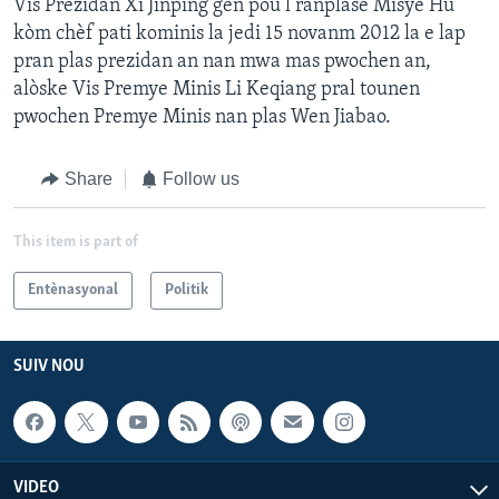
Vis Prezidan Xi Jinping gen pou l ranplase Misye Hu
kòm chèf pati kominis la jedi 15 novanm 2012 la e lap
pran plas prezidan an nan mwa mas pwochen an,
alòske Vis Premye Minis Li Keqiang pral tounen
pwochen Premye Minis nan plas Wen Jiabao.
Share
Follow us
This item is part of
Entènasyonal
Politik
SUIV NOU
VIDEO