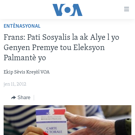
Accessibility
links
Skip
ENTÈNASYONAL
to
AYITI
Frans: Pati Sosyalis la ak Alye l yo
main
LÈZETAZINI
content
Genyen Premye tou Eleksyon
AMERIK LATIN
Skip
Palmantè yo
to
ENTÈNASYONAL
main
Ekip Sèvis Kreyòl VOA
VIDEO
Navigation
Skip
jen 11, 2012
FLASHPOINT IKRÈN
to
Share
Search
Learning English
SUIV NOU