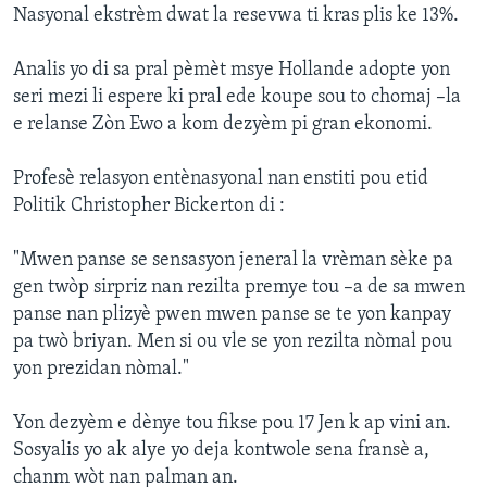
Nasyonal ekstrèm dwat la resevwa ti kras plis ke 13%.
Analis yo di sa pral pèmèt msye Hollande adopte yon
seri mezi li espere ki pral ede koupe sou to chomaj –la
e relanse Zòn Ewo a kom dezyèm pi gran ekonomi.
Profesè relasyon entènasyonal nan enstiti pou etid
Politik Christopher Bickerton di :
"Mwen panse se sensasyon jeneral la vrèman sèke pa
gen twòp sirpriz nan rezilta premye tou –a de sa mwen
panse nan plizyè pwen mwen panse se te yon kanpay
pa twò briyan. Men si ou vle se yon rezilta nòmal pou
yon prezidan nòmal."
Yon dezyèm e dènye tou fikse pou 17 Jen k ap vini an.
Sosyalis yo ak alye yo deja kontwole sena fransè a,
chanm wòt nan palman an.