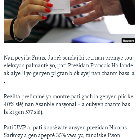
Languages
Nan peyi la Frans, daprè sondaj ki soti nan premye tou
eleksyon palmantè yo, pati Prezidan Francois Hollande
ak alye li yo genyen pi gran blòk syèj nan chanm bass la
.
Rezilta preliminè yo montre pati goch la genyen plis ke
40% sièj nan Asanble nasyonal –la oubyen chanm bas
la ki gen 577 sièj.
Pati UMP a, pati konsèvatè ansyen prezidan Nicolas
Sarkozy a gen apeprè 35% vwa yo, tandiske Fwon