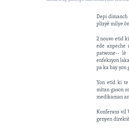
Depi dimanch 1
plizyè milye o
2 nouvo etid k
ede anpeche m
patwone-- lè
enfeksyon laka
pa ka bay yon g
Yon etid ki t
mitan gason om
medikaman anti
Konferans vil 
genyen direktè