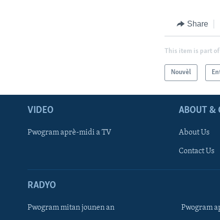
Share
This item is part of
Nouvèl
En
VIDEO
ABOUT & 
Pwogram aprè-midi a TV
About Us
Contact Us
RADYO
Pwogram mitan jounen an
Pwogram ap