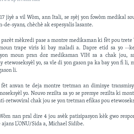
7 jiyè a vil Wòm, ann Itali, se syèj yon fowòm medikal sou
̀m-de-syans, chèchè ak espesyalis lasante.
i parèt mèkredi pase a montre medikaman ki fèt pou tret
oun trape viris ki bay maladi a. Dapre etid sa yo --ke
 yon moun pran doz medikaman VIH sa a chak jou, sa
y etewoseksyèl yo, sa vle di yon gason pa ka bay yon fi li, 
ason li.
e fèt anvan te deja montre tretman an diminye transmis
oseksyèl yo. Nouvo rezilta sa yo se premye rezilta ki mont
-retwoviral chak jou se yon tretman efikas pou etewoseks
Wòm nan pral dire 4 jou avèk patisipasyon kèk gwo resp
 ajans L’ONU/Sida a, Michael Sidibe.