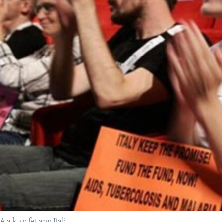
a k ap fet ann Itali