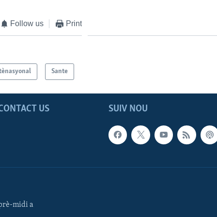
Follow us
Print
tènasyonal
Sante
CONTACT US
SUIV NOU
rè-midi a