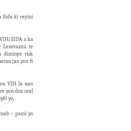
 Sida ki reyini
e VIH/SIDA a ka
 Lezetazini te
 diminye risk
menm jan yon fi
yon VIH la nan
re yon doz oral
yèl yo.
onsab – pami yo