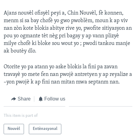
Ajans nouvèl ofisyèl peyi a, Chin Nouvèl, fè konnen,
menm si sa bay chofè yo gwo pwoblèm, moun k ap viv
nan zòn kote blokis abitye rive yo, pwofite sitiyasyon an
pou yo ogmante tèt nèg pri bagay y ap vann plizyè
milye chofè ki bloke sou wout yo ; pwodi tankou manje
ak boutèy dlo.
Otorite yo pa atann yo aske blokis la fini pa zavan
travayè yo mete fen nan pwojè antretyen y ap reyalize a
–yon pwojè k ap fini nan mitan mwa septanm nan.
Share
Follow us
This item is part of
Nouvèl
Entènasyonal