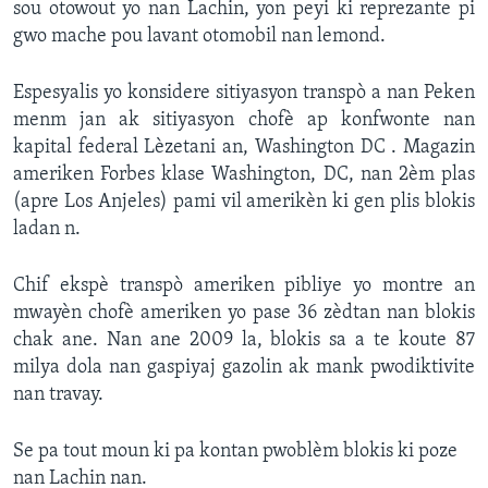
sou otowout yo nan Lachin, yon peyi ki reprezante pi
gwo mache pou lavant otomobil nan lemond.
Languages
Espesyalis yo konsidere sitiyasyon transpò a nan Peken
menm jan ak sitiyasyon chofè ap konfwonte nan
kapital federal Lèzetani an, Washington DC . Magazin
ameriken Forbes klase Washington, DC, nan 2èm plas
(apre Los Anjeles) pami vil amerikèn ki gen plis blokis
ladan n.
Chif ekspè transpò ameriken pibliye yo montre an
mwayèn chofè ameriken yo pase 36 zèdtan nan blokis
chak ane. Nan ane 2009 la, blokis sa a te koute 87
milya dola nan gaspiyaj gazolin ak mank pwodiktivite
nan travay.
Se pa tout moun ki pa kontan pwoblèm blokis ki poze
nan Lachin nan.