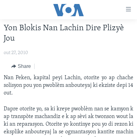
Accessibility
links
Skip
Yon Blokis Nan Lachin Dire Plizyè
to
AYITI
Jou
main
LÈZETAZINI
content
out 27, 2010
AMERIK LATIN
Skip
to
ENTÈNASYONAL
Share
main
VIDEO
Nan Peken, kapital peyi Lachin, otorite yo ap chache
Navigation
solisyon pou yon pwoblèm anbouteyaj ki ekziste depi 14
Skip
FLASHPOINT IKRÈN
out.
to
Search
Learning English
Dapre otorite yo, sa ki kreye pwoblèm nan se kamyon k
ap transpòte machandiz e k ap sèvi ak twonson wout la
SUIV NOU
ki an reparasyon. Otorite yo kontinye pou yo di rezon ki
eksplike anbouteyaj la se ogmantasyon kantite machin