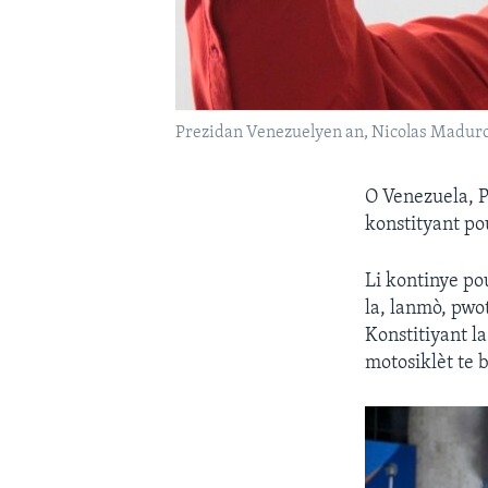
Prezidan Venezuelyen an, Nicolas Maduro.
O Venezuela, 
konstityant po
Li kontinye po
la, lanmò, pwo
Konstitiyant la
motosiklèt te 