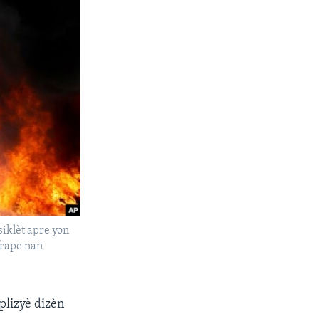
siklèt apre yon
frape nan
plizyè dizèn