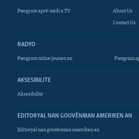
Pwogram aprè-midi a TV
About Us
Contact Us
RADYO
Pwogram mitan jounen an
Pwogram ap
AKSESIBILITE
Aksesibilite
EDITORYAL NAN GOUVÈNMAN AMERIKEN AN
Learning English
Editoryal nan gouvènman ameriken an