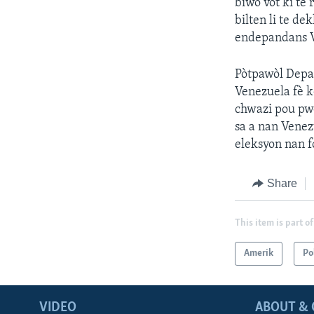
biwo vòt ki te
bilten li te d
endepandans V
Pòtpawòl Depat
Venezuela fè k
chwazi pou pwò
sa a nan Venez
eleksyon nan 
Share
This item is part of
Amerik
Po
VIDEO
ABOUT & 