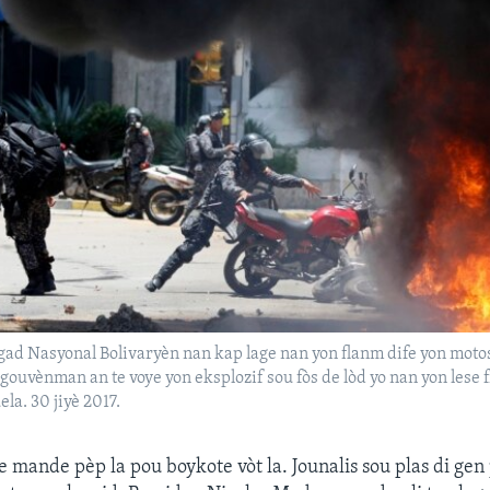
gad Nasyonal Bolivaryèn nan kap lage nan yon flanm dife yon moto
gouvènman an te voye yon eksplozif sou fòs de lòd yo nan yon lese 
la. 30 jiyè 2017.
e mande pèp la pou boykote vòt la. Jounalis sou plas di gen 