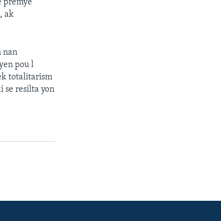
ge premye
, ak
n nan
yen pou l
k totalitarism
 se resilta yon