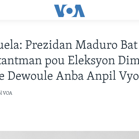
ela: Prezidan Maduro Bat
tantman pou Eleksyon Di
te Dewoule Anba Anpil Vyo
òl VOA