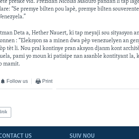
 rete preske vid. Prezidan Nicolas Maduro pandan li tap la
eklare: “Se premye bilten pou lapè, premye bilten souverente
enezyela.”
man Deta a, Hether Nauert, ki tap meyaji sou sityasyon a
onnen : “Eleksyon sa a minen dwa pèp venezuelyen an gen
p tèt li. Nou pral kontinye pran aksyon djanm kont architè
uela, pami yo moun ki patisipe nan asanble kontityant la, ki
fo mamit.
Follow us
Print
litik
CONTACT US
SUIV NOU