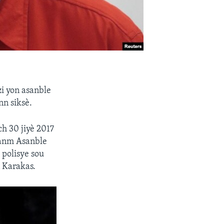
i yon asanble
nn siksè.
h 30 jiyè 2017
manm Asanble
 polisye sou
n Karakas.