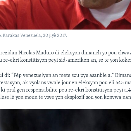
 Karakas Venezuela, 30 jiyè 2017.
Prezidan Nicolas Maduro di eleksyon dimanch yo pou chwaz
u re-ekri konstitisyon peyi sid-ameriken an, se te yon koke
ul di: “Pèp venezuelyen an mete sou pye asanble a." Dimanc
testasyon, ak vyolans vwale jounen eleksyon pou eli 545 
 ki pral gen responsabilite pou re-ekri konstitisyon peyi a.4
blese lè yon moun te voye yon eksplozif sou yon konvwa na