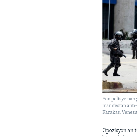
Yon polisye nan 
manifestan anti-
Karakas, Venezue
Opozisyon an t