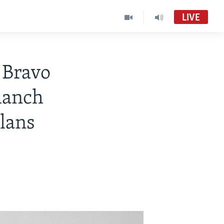
LIVE
 Bravo
manch
lans