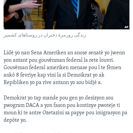
Languages
زندگی روزمرهٔ دختران در روستاهای کشمیر
Lidè yo nan Sena Ameriken an anose senatè yo jwenn
yon antant pou gouvènman federal la rete louvri.
Gouvèman federal ameriken menase pou l te fèmen
ankò 8 fevriye kap vini la si Demoikrat yo ak
Repibliken yo pa rive antann yo sou bidjè a.
Demokrat yo tap mande pou gen yo desizyon sou
pwogram DACA a yon fason pou kontinye pwoteje ti
moun ki te antre Ozetazini sa papye pou imigrasyon pa
depòte yo.