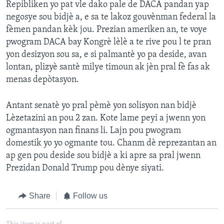
Repibliken yo pat vle dako pale de DACA pandan yap
negosye sou bidjè a, e sa te lakoz gouvènman federal la
fèmen pandan kèk jou. Prezian ameriken an, te voye
pwogram DACA bay Kongrè lèlè a te rive pou l te pran
yon desizyon sou sa, e si palmantè yo pa deside, avan
lontan, plizyè santè milye timoun ak jèn pral fè fas ak
menas depòtasyon.
Antant senatè yo pral pèmè yon solisyon nan bidjè
Lèzetazini an pou 2 zan. Kote lame peyi a jwenn yon
ogmantasyon nan finans li. Lajn pou pwogram
domestik yo yo ogmante tou. Chanm dè reprezantan an
ap gen pou deside sou bidjè a ki apre sa pral jwenn
Prezidan Donald Trump pou dènye siyati.
Share
Follow us