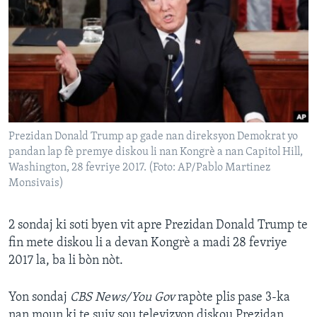
Languages
Prezidan Donald Trump ap gade nan direksyon Demokrat yo
pandan lap fè premye diskou li nan Kongrè a nan Capitol Hill,
Washington, 28 fevriye 2017. (Foto: AP/Pablo Martinez
Monsivais)
2 sondaj ki soti byen vit apre Prezidan Donald Trump te
fin mete diskou li a devan Kongrè a madi 28 fevriye
2017 la, ba li bòn nòt.
Yon sondaj
CBS News/You Gov
rapòte plis pase 3-ka
nan moun ki te suiv sou televizyon diskou Prezidan