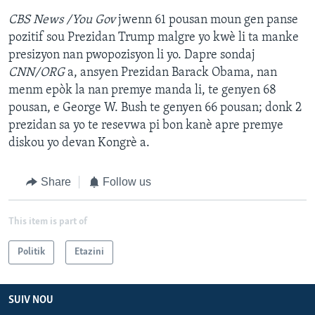
CBS News /You Gov
jwenn 61 pousan moun gen panse
pozitif sou Prezidan Trump malgre yo kwè li ta manke
presizyon nan pwopozisyon li yo. Dapre sondaj
CNN/ORG
a, ansyen Prezidan Barack Obama, nan
menm epòk la nan premye manda li, te genyen 68
pousan, e George W. Bush te genyen 66 pousan; donk 2
prezidan sa yo te resevwa pi bon kanè apre premye
diskou yo devan Kongrè a.
Share
Follow us
This item is part of
Politik
Etazini
SUIV NOU