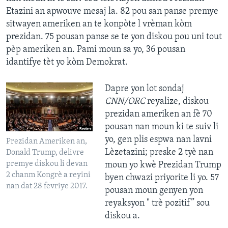
Etazini an apwouve mesaj la. 82 pou san panse premye
sitwayen ameriken an te konpòte l vrèman kòm
prezidan. 75 pousan panse se te yon diskou pou uni tout
pèp ameriken an. Pami moun sa yo, 36 pousan
idantifye tèt yo kòm Demokrat.
Dapre yon lot sondaj
CNN/ORC
reyalize, diskou
prezidan ameriken an fè 70
pousan nan moun ki te suiv li
yo, gen plis espwa nan lavni
Prezidan Ameriken an,
Lèzetazini; preske 2 tyè nan
Donald Trump, delivre
premye diskou li devan
moun yo kwè Prezidan Trump
2 chanm Kongrè a reyini
byen chwazi priyorite li yo. 57
nan dat 28 fevriye 2017.
pousan moun genyen yon
reyaksyon " trè pozitif” sou
diskou a.