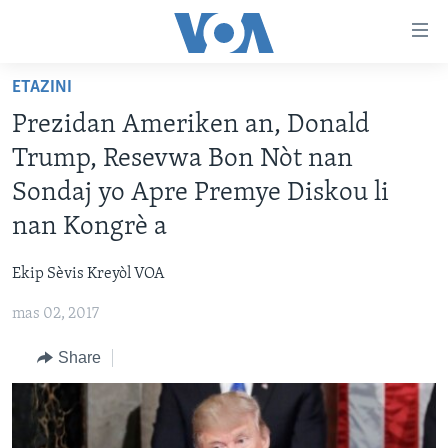
Accessibility
links
Skip
ETAZINI
to
AYITI
Prezidan Ameriken an, Donald
main
LÈZETAZINI
content
Trump, Resevwa Bon Nòt nan
AMERIK LATIN
Skip
Sondaj yo Apre Premye Diskou li
to
ENTÈNASYONAL
nan Kongrè a
main
VIDEO
Navigation
Ekip Sèvis Kreyòl VOA
Skip
FLASHPOINT IKRÈN
to
mas 02, 2017
Search
Learning English
Share
SUIV NOU