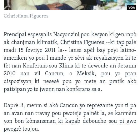
Languages
Cchristiana Figueres
Prensipal espesyalis Nasyonzini pou kesyon ki gen rapò
ak chanjman klimatik, Christina Figueres --ki tap pale
madi 15 fevriye 2011 la-- lanse apèl bay peyi latino-
ameriken yo pou l mande yo sèvi ak reyalizasyon ki te
fèt nan Konferans sou Klima ki te dewoule an desanm
2010 nan vil Cancun, o Meksik, pou yo pran
dispozisyon ki nesesè pou yo mete an pratik akò
patisipan yo te jwenn nan konferans sa a.
Daprè li, menm si akò Cancun yo reprezante yon ti pa
an avan nan travay pou pwoteje palnèt la, se kanmèm
yon bon kòmansman ki kapab debouche sou pi gwo
pwogrè toujou.