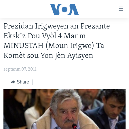
Accessibility
links
Skip
Prezidan Irigweyen an Prezante
to
AYITI
Ekskiz Pou Vyòl 4 Manm
main
LÈZETAZINI
content
MINUSTAH (Moun Irigwe) Ta
AMERIK LATIN
Skip
Komèt sou Yon Jèn Ayisyen
to
ENTÈNASYONAL
main
septanm 07, 2011
VIDEO
Navigation
Skip
Share
FLASHPOINT IKRÈN
to
Search
Learning English
SUIV NOU