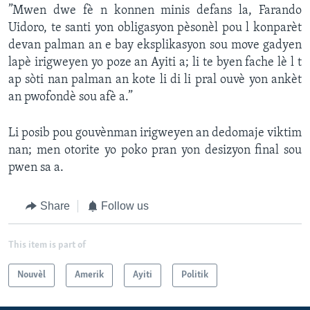
”Mwen dwe fè n konnen minis defans la, Farando
Uidoro, te santi yon obligasyon pèsonèl pou l konparèt
devan palman an e bay eksplikasyon sou move gadyen
lapè irigweyen yo poze an Ayiti a; li te byen fache lè l t
ap sòti nan palman an kote li di li pral ouvè yon ankèt
an pwofondè sou afè a.”
Li posib pou gouvènman irigweyen an dedomaje viktim
nan; men otorite yo poko pran yon desizyon final sou
pwen sa a.
Share
Follow us
This item is part of
Nouvèl
Amerik
Ayiti
Politik