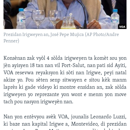
Languages
Prezidan Irigweyen an, José Pepe Mujica (AP Photo/Andre
Penner)
Konsènan zak vyòl 4 sòlda irigweyen ta komèt sou yon
jèn ayisyen 18 tan nan vil Port-Salut, nan pati sid Ayiti,
VOA resevwa reyaksyon ki sòti nan Irigwe, peyi natal
akize yo. Pou sèten senp sitwayen e sitou kèk manm
laprès ki gade videyo ki montre ensidan an, zak sòlda
irigweyen yo reprezante yon wont e menm yon move
tach pou nasyon irigweyèn nan.
Nan yon entèvyou avèk VOA, jounalis Leonardo Luzzi,
ki baze nan kapital Irigwe a, Montevideo, di prezidan