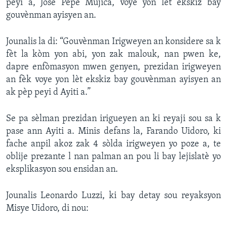
peyi a, Jose Pepe Mujica, voye yon lèt ekskiz bay
gouvènman ayisyen an.
Jounalis la di: “Gouvènman Irigweyen an konsidere sa k
fèt la kòm yon abi, yon zak malouk, nan pwen ke,
dapre enfòmasyon mwen genyen, prezidan irigweyen
an fèk voye yon lèt ekskiz bay gouvènman ayisyen an
ak pèp peyi d Ayiti a.”
Se pa sèlman prezidan irigueyen an ki reyaji sou sa k
pase ann Ayiti a. Minis defans la, Farando Uidoro, ki
fache anpil akoz zak 4 sòlda irigweyen yo poze a, te
oblije prezante l nan palman an pou li bay lejislatè yo
eksplikasyon sou ensidan an.
Jounalis Leonardo Luzzi, ki bay detay sou reyaksyon
Misye Uidoro, di nou: