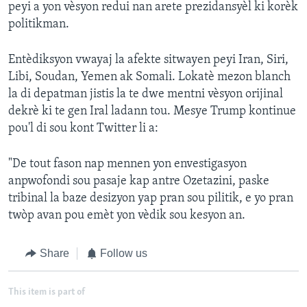
peyi a yon vèsyon redui nan arete prezidansyèl ki korèk
politikman.
Entèdiksyon vwayaj la afekte sitwayen peyi Iran, Siri,
Libi, Soudan, Yemen ak Somali. Lokatè mezon blanch
la di depatman jistis la te dwe mentni vèsyon orijinal
dekrè ki te gen Iral ladann tou. Mesye Trump kontinue
pou'l di sou kont Twitter li a:
"De tout fason nap mennen yon envestigasyon
anpwofondi sou pasaje kap antre Ozetazini, paske
tribinal la baze desizyon yap pran sou pilitik, e yo pran
twòp avan pou emèt yon vèdik sou kesyon an.
Share
Follow us
This item is part of