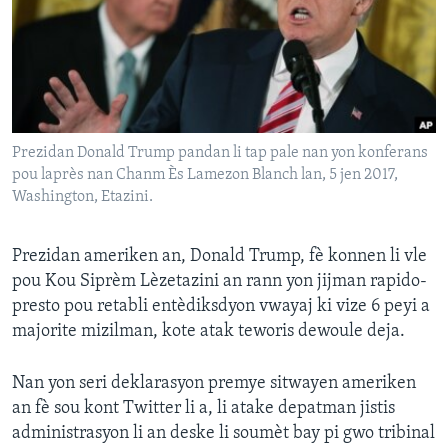
Languages
Prezidan Donald Trump pandan li tap pale nan yon konferans
pou laprès nan Chanm Ès Lamezon Blanch lan, 5 jen 2017,
Washington, Etazini.
Prezidan ameriken an, Donald Trump, fè konnen li vle
pou Kou Siprèm Lèzetazini an rann yon jijman rapido-
presto pou retabli entèdiksdyon vwayaj ki vize 6 peyi a
majorite mizilman, kote atak teworis dewoule deja.
Nan yon seri deklarasyon premye sitwayen ameriken
an fè sou kont Twitter li a, li atake depatman jistis
administrasyon li an deske li soumèt bay pi gwo tribinal