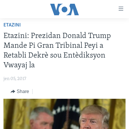
Accessibility
links
Skip
ETAZINI
to
AYITI
Etazini: Prezidan Donald Trump
main
LÈZETAZINI
content
Mande Pi Gran Tribinal Peyi a
AMERIK LATIN
Skip
Retabli Dekrè sou Entèdiksyon
to
ENTÈNASYONAL
Vwayaj la
main
VIDEO
Navigation
jen 05, 2017
Skip
FLASHPOINT IKRÈN
to
Share
Search
Learning English
SUIV NOU