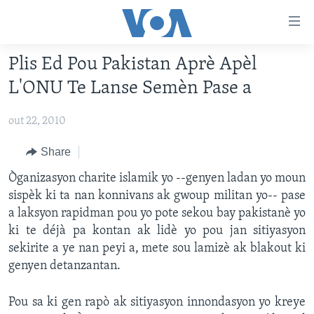
Accessibility
links
Skip
Plis Ed Pou Pakistan Aprè Apèl
to
AYITI
L'ONU Te Lanse Semèn Pase a
main
LÈZETAZINI
content
out 22, 2010
AMERIK LATIN
Skip
to
ENTÈNASYONAL
Share
main
VIDEO
Òganizasyon charite islamik yo --genyen ladan yo moun
Navigation
sispèk ki ta nan konnivans ak gwoup militan yo-- pase
Skip
FLASHPOINT IKRÈN
a laksyon rapidman pou yo pote sekou bay pakistanè yo
to
ki te déjà pa kontan ak lidè yo pou jan sitiyasyon
Search
Learning English
sekirite a ye nan peyi a, mete sou lamizè ak blakout ki
genyen detanzantan.
SUIV NOU
Pou sa ki gen rapò ak sitiyasyon innondasyon yo kreye