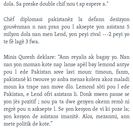
dola. Sa preske double chif nou t ap espere a."
Chèf diplomasi pakistanèz la defann desizyon
gouvènman n nan pran pou l aksepte yon asistans 5
milyon dola nan men Lend, yon peyi rival ---2 peyi yo
te fè lagè 3 fwa.
Minis Quresh deklare: “Ann reyalis ak bagay yo. Nan
nan yon moman kote nap lanse apèl bay lemond antye
pou l ede Pakistan sove lavi moun: timoun, fanm,
pakistanè ki twouve yo anba menas kolera akoz maladi
moun ka trape nan move dlo. Lemond sòti pou l ede
Pakistan, e Lend ofri asistans li. Donk mwen panse se
yon jès pozitif ; nou pa ta dwe genyen okenn remò ni
regrè pou n asksepte l. Se yon kesyon de vi ki poze la;
yon kesyon de asistans imanitè. Alos, mezanmi, ann
mete politik de kote.”