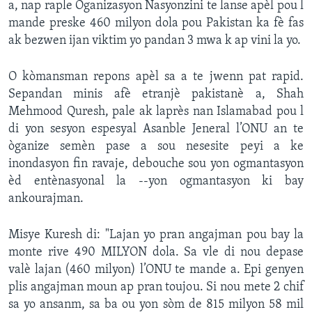
a, nap raple Òganizasyon Nasyonzini te lanse apèl pou l
mande preske 460 milyon dola pou Pakistan ka fè fas
Languages
ak bezwen ijan viktim yo pandan 3 mwa k ap vini la yo.
O kòmansman repons apèl sa a te jwenn pat rapid.
Sepandan minis afè etranjè pakistanè a, Shah
Mehmood Quresh, pale ak laprès nan Islamabad pou l
di yon sesyon espesyal Asanble Jeneral l’ONU an te
òganize semèn pase a sou nesesite peyi a ke
inondasyon fin ravaje, debouche sou yon ogmantasyon
èd entènasyonal la --yon ogmantasyon ki bay
ankourajman.
Misye Kuresh di: "Lajan yo pran angajman pou bay la
monte rive 490 MILYON dola. Sa vle di nou depase
valè lajan (460 milyon) l’ONU te mande a. Epi genyen
plis angajman moun ap pran toujou. Si nou mete 2 chif
sa yo ansanm, sa ba ou yon sòm de 815 milyon 58 mil