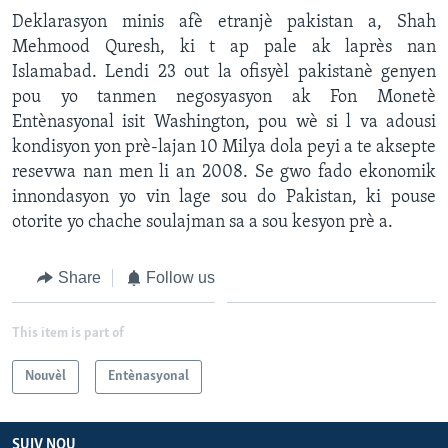
Deklarasyon minis afè etranjè pakistan a, Shah
Mehmood Quresh, ki t ap pale ak laprès nan
Islamabad. Lendi 23 out la ofisyèl pakistanè genyen
pou yo tanmen negosyasyon ak Fon Monetè
Entènasyonal isit Washington, pou wè si l va adousi
kondisyon yon prè-lajan 10 Milya dola peyi a te aksepte
resevwa nan men li an 2008. Se gwo fado ekonomik
innondasyon yo vin lage sou do Pakistan, ki pouse
otorite yo chache soulajman sa a sou kesyon prè a.
Share
Follow us
This item is part of
Nouvèl
Entènasyonal
SUIV NOU