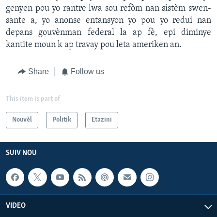
genyen pou yo rantre lwa sou refòm nan sistèm swen-
sante a, yo anonse entansyon yo pou yo redui nan
depans gouvènman federal la ap fè, epi diminye
kantite moun k ap travay pou leta ameriken an.
Share
Follow us
This item is part of
Nouvèl
Politik
Etazini
SUIV NOU
VIDEO