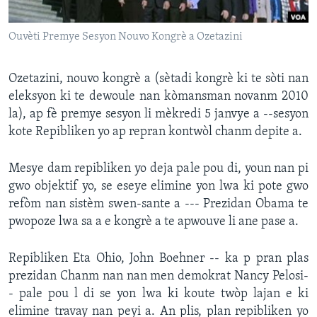
Languages
Ouvèti Premye Sesyon Nouvo Kongrè a Ozetazini
Ozetazini, nouvo kongrè a (sètadi kongrè ki te sòti nan
eleksyon ki te dewoule nan kòmansman novanm 2010
la), ap fè premye sesyon li mèkredi 5 janvye a --sesyon
kote Repibliken yo ap repran kontwòl chanm depite a.
Mesye dam repibliken yo deja pale pou di, youn nan pi
gwo objektif yo, se eseye elimine yon lwa ki pote gwo
refòm nan sistèm swen-sante a --- Prezidan Obama te
pwopoze lwa sa a e kongrè a te apwouve li ane pase a.
Repibliken Eta Ohio, John Boehner -- ka p pran plas
prezidan Chanm nan nan men demokrat Nancy Pelosi-
- pale pou l di se yon lwa ki koute twòp lajan e ki
elimine travay nan peyi a. An plis, plan repibliken yo