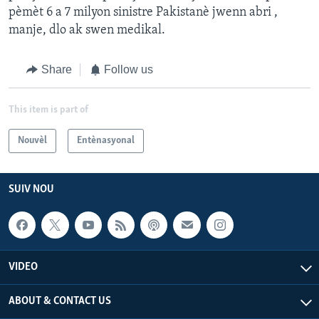
pèmèt 6 a 7 milyon sinistre Pakistanè jwenn abri ,
manje, dlo ak swen medikal.
Share
Follow us
This item is part of
Nouvèl
Entènasyonal
SUIV NOU
VIDEO
ABOUT & CONTACT US