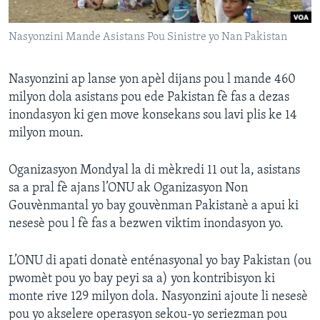
Languages
Nasyonzini Mande Asistans Pou Sinistre yo Nan Pakistan
Nasyonzini ap lanse yon apèl dijans pou l mande 460
milyon dola asistans pou ede Pakistan fè fas a dezas
inondasyon ki gen move konsekans sou lavi plis ke 14
milyon moun.
Oganizasyon Mondyal la di mèkredi 11 out la, asistans
sa a pral fè ajans l’ONU ak Oganizasyon Non
Gouvènmantal yo bay gouvènman Pakistanè a apui ki
nesesè pou l fè fas a bezwen viktim inondasyon yo.
L’ONU di apati donatè enténasyonal yo bay Pakistan (ou
pwomèt pou yo bay peyi sa a) yon kontribisyon ki
monte rive 129 milyon dola. Nasyonzini ajoute li nesesè
pou yo akselere operasyon sekou-yo seriezman pou