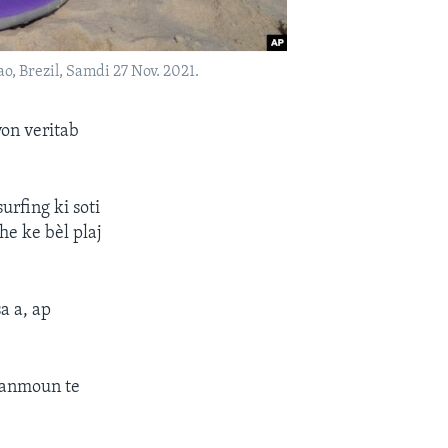
ao, Brezil, Samdi 27 Nov. 2021.
yon veritab
urfing ki soti
he ke bèl plaj
a a, ap
granmoun te