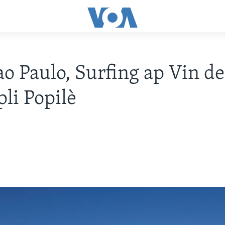
o Paulo, Surfing ap Vin de
pli Popilè
1