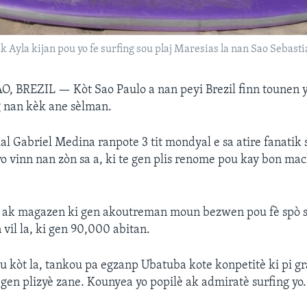
ak Ayla kijan pou yo fe surfing sou plaj Maresias la nan Sao Sebasti
AO, BREZIL —
Kòt Sao Paulo a nan peyi Brezil finn tounen 
g nan kèk ane sèlman.
l Gabriel Medina ranpote 3 tit mondyal e sa atire fanatik s
o vinn nan zòn sa a, ki te gen plis renome pou kay bon mac
o ak magazen ki gen akoutreman moun bezwen pou fè spò s
vil la, ki gen 90,000 abitan.
ou kòt la, tankou pa egzanp Ubatuba kote konpetitè ki pi 
 gen plizyè zane. Kounyea yo popilè ak admiratè surfing yo.