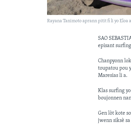
Rayana Tanimoto aprann pitit fi li yo Eloa 
SAO SEBASTI
episant surfin
Chanpyonn loka
toupatou pou y
Maresias li a.
Klas surfing y
boujonnen nan 
Gen lòt kote s
jwenn siksè sa