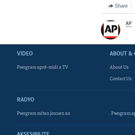
Share
AP
VIDEO
ABOUT & 
Pwogram aprè-midi a TV
About Us
Contact Us
RADYO
Pwogram mitan jounen an
Pwogram ap
AKSESIBILITE