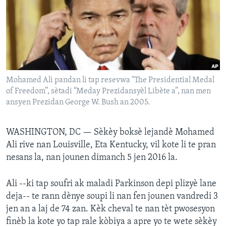
Languages
Mohamed Ali pandan li tap resevwa "The Presidential Medal
of Freedom”, sètadi “Meday Prezidansyèl Libète a”, nan men
ansyen Prezidan George W. Bush an 2005.
WASHINGTON, DC —
Sèkèy boksè lejandè Mohamed
Ali rive nan Louisville, Eta Kentucky, vil kote li te pran
nesans la, nan jounen dimanch 5 jen 2016 la.
Ali --ki tap soufri ak maladi Parkinson depi plizyè lane
deja-- te rann dènye soupi li nan fen jounen vandredi 3
jen an a laj de 74 zan. Kèk cheval te nan tèt pwosesyon
finèb la kote yo tap rale kòbiya a apre yo te wete sèkèy