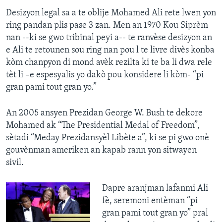
Desizyon legal sa a te oblije Mohamed Ali rete lwen yon
ring pandan plis pase 3 zan. Men an 1970 Kou Siprèm
nan --ki se gwo tribinal peyi a-- te ranvèse desizyon an
e Ali te retounen sou ring nan pou l te livre divès konba
kòm chanpyon di mond avèk rezilta ki te ba li dwa rele
tèt li –e espesyalis yo dakò pou konsidere li kòm- “pi
gran pami tout gran yo.”
An 2005 ansyen Prezidan George W. Bush te dekore
Mohamed ak “The Presidential Medal of Freedom”,
sètadi “Meday Prezidansyèl Libète a”, ki se pi gwo onè
gouvènman ameriken an kapab rann yon sitwayen
sivil.
Dapre aranjman lafanmi Ali
fè, seremoni entèman “pi
gran pami tout gran yo” pral