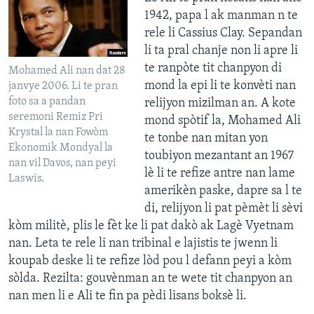
1942, papa l ak manman n te
rele li Cassius Clay. Sepandan
li ta pral chanje non li apre li
te ranpòte tit chanpyon di
Mohamed Ali nan dat 28
mond la epi li te konvèti nan
janvye 2006. Li te pran
foto sa a pandan
relijyon mizilman an. A kote
seremoni Remiz Pri
mond spòtif la, Mohamed Ali
Krystal la nan Fowòm
te tonbe nan mitan yon
Ekonomik Mondyal la
toubiyon mezantant an 1967
nan vil Davos, nan peyi
lè li te refize antre nan lame
Laswis.
amerikèn paske, dapre sa l te
di, relijyon li pat pèmèt li sèvi
kòm militè, plis le fèt ke li pat dakò ak Lagè Vyetnam
nan. Leta te rele li nan tribinal e lajistis te jwenn li
koupab deske li te refize lòd pou l defann peyi a kòm
sòlda. Rezilta: gouvènman an te wete tit chanpyon an
nan men li e Ali te fin pa pèdi lisans boksè li.