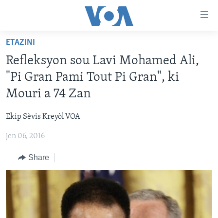
Accessibility
links
Skip
ETAZINI
to
AYITI
Refleksyon sou Lavi Mohamed Ali,
main
LÈZETAZINI
content
"Pi Gran Pami Tout Pi Gran", ki
AMERIK LATIN
Skip
Mouri a 74 Zan
to
ENTÈNASYONAL
main
Ekip Sèvis Kreyòl VOA
VIDEO
Navigation
Skip
jen 06, 2016
FLASHPOINT IKRÈN
to
Share
Search
Learning English
SUIV NOU