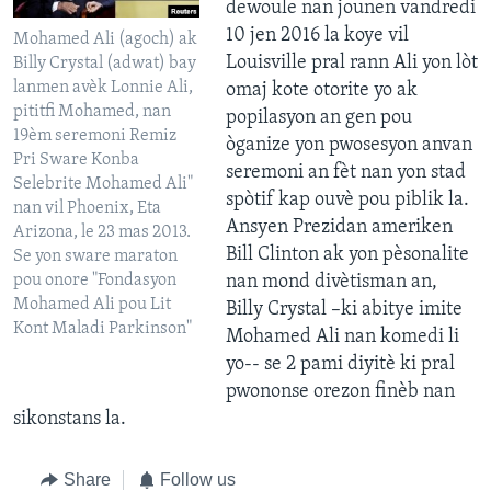
dewoule nan jounen vandredi
10 jen 2016 la koye vil
Mohamed Ali (agoch) ak
Louisville pral rann Ali yon lòt
Billy Crystal (adwat) bay
lanmen avèk Lonnie Ali,
omaj kote otorite yo ak
pititfi Mohamed, nan
popilasyon an gen pou
19èm seremoni Remiz
òganize yon pwosesyon anvan
Pri Sware Konba
seremoni an fèt nan yon stad
Selebrite Mohamed Ali"
spòtif kap ouvè pou piblik la.
nan vil Phoenix, Eta
Ansyen Prezidan ameriken
Arizona, le 23 mas 2013.
Bill Clinton ak yon pèsonalite
Se yon sware maraton
pou onore "Fondasyon
nan mond divètisman an,
Mohamed Ali pou Lit
Billy Crystal –ki abitye imite
Kont Maladi Parkinson"
Mohamed Ali nan komedi li
yo-- se 2 pami diyitè ki pral
pwononse orezon finèb nan
sikonstans la.
Share
Follow us