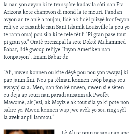
la nan yon avyon ki te transpòte kadav la sòti nan Eta
Arizona kote chanpyon di mond la te mouri. Pandan
avyon an te anlè a toujou, lidè ak fidèl plizyè konfesyon
relijye te rasanble nan Sant Islamik Louisville la pou yo
te rann omaj pou sila ki te rele tèt li "Pi gran pase tout
pi gran yo." Oratè prensipal la sete Doktè Muhammed
Babar, lidè gwoup relijye "Inyon Ameriken nan
Konpasyon". Imam Babar di:
“Ali, mwen konnen ou kite dèyè pou nou yon vwayaj ki
pap janm fini. Nou pa tèlman konnen twòp bagay sou
vwayaj sa a. Men, nan fon kè mwen, mwen si e sèten
ou deja ap souri nan paradi ansanm ak Pwofèt
Mawomè, ak Jezi, ak Moyiz e ak tout sila yo ki pote non
sakre yo. Mwen konnen wap jwe avèk yo sou ring syèl
la avek anpil lanmou.”
Lè Ali te pran nesans nan ane