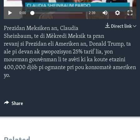
Languages
0:00
2:39
Direct link
Prezidan Meksiken an, Claudia
Sheinbaum, te di Mèkredi Meksik ta pran
revanj si Prezidan eli Ameriken an, Donald Trump, ta
ale pi devan ak pwopozisyon 25% tarif lia, yon
mouvman gouvènman li te avèti ki ka koute etazini
400,000 djòb pi ogmante pri pou konsomatè ameriken
yo.
Share