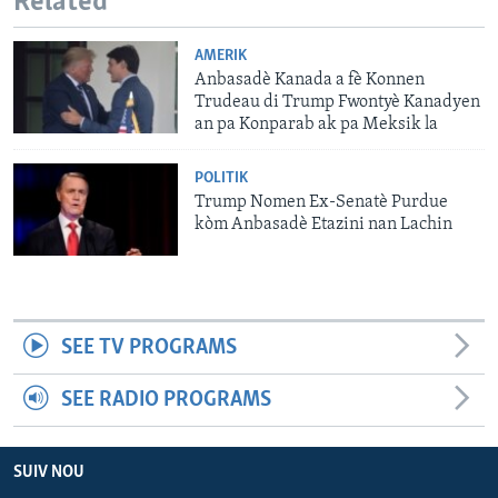
Related
AMERIK
Anbasadè Kanada a fè Konnen
Trudeau di Trump Fwontyè Kanadyen
an pa Konparab ak pa Meksik la
POLITIK
Trump Nomen Ex-Senatè Purdue
kòm Anbasadè Etazini nan Lachin
SEE TV PROGRAMS
SEE RADIO PROGRAMS
SUIV NOU