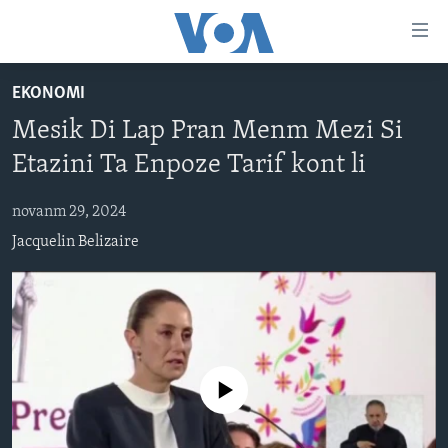
Accessibility
links
Skip
EKONOMI
to
AYITI
Mesik Di Lap Pran Menm Mezi Si
main
LÈZETAZINI
content
Etazini Ta Enpoze Tarif kont li
AMERIK LATIN
Skip
to
novanm 29, 2024
ENTÈNASYONAL
main
Jacquelin Belizaire
VIDEO
Navigation
Skip
FLASHPOINT IKRÈN
to
Search
Learning English
No media source currently available
SUIV NOU