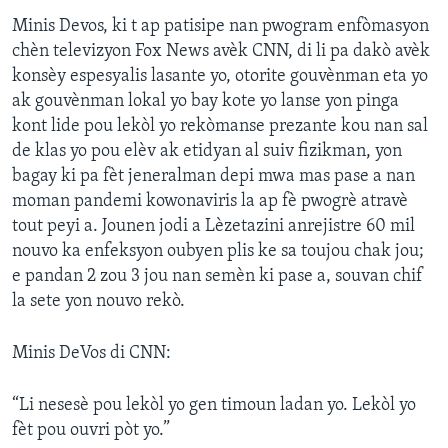
Minis Devos, ki t ap patisipe nan pwogram enfòmasyon
chèn televizyon Fox News avèk CNN, di li pa dakò avèk
konsèy espesyalis lasante yo, otorite gouvènman eta yo
ak gouvènman lokal yo bay kote yo lanse yon pinga
kont lide pou lekòl yo rekòmanse prezante kou nan sal
de klas yo pou elèv ak etidyan al suiv fizikman, yon
bagay ki pa fèt jeneralman depi mwa mas pase a nan
moman pandemi kowonaviris la ap fè pwogrè atravè
tout peyi a. Jounen jodi a Lèzetazini anrejistre 60 mil
nouvo ka enfeksyon oubyen plis ke sa toujou chak jou;
e pandan 2 zou 3 jou nan semèn ki pase a, souvan chif
la sete yon nouvo rekò.
Minis DeVos di CNN:
“Li nesesè pou lekòl yo gen timoun ladan yo. Lekòl yo
fèt pou ouvri pòt yo.”