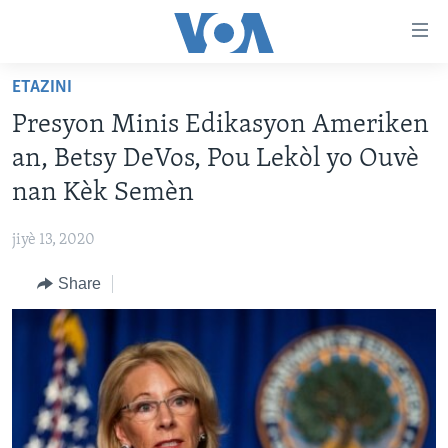
Accessibility
links
Skip
ETAZINI
to
AYITI
Presyon Minis Edikasyon Ameriken
main
LÈZETAZINI
content
an, Betsy DeVos, Pou Lekòl yo Ouvè
AMERIK LATIN
Skip
nan Kèk Semèn
to
ENTÈNASYONAL
main
jiyè 13, 2020
VIDEO
Navigation
Skip
Share
FLASHPOINT IKRÈN
to
Search
Learning English
SUIV NOU