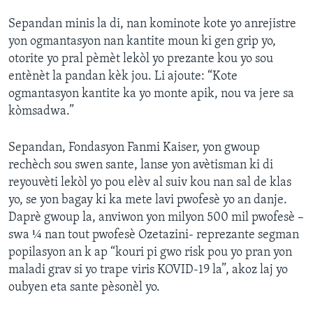
Sepandan minis la di, nan kominote kote yo anrejistre
yon ogmantasyon nan kantite moun ki gen grip yo,
otorite yo pral pèmèt lekòl yo prezante kou yo sou
entènèt la pandan kèk jou. Li ajoute: “Kote
ogmantasyon kantite ka yo monte apik, nou va jere sa
kòmsadwa.”
Sepandan, Fondasyon Fanmi Kaiser, yon gwoup
rechèch sou swen sante, lanse yon avètisman ki di
reyouvèti lekòl yo pou elèv al suiv kou nan sal de klas
yo, se yon bagay ki ka mete lavi pwofesè yo an danje.
Daprè gwoup la, anviwon yon milyon 500 mil pwofesè –
swa ¼ nan tout pwofesè Ozetazini- reprezante segman
popilasyon an k ap “kouri pi gwo risk pou yo pran yon
maladi grav si yo trape viris KOVID-19 la”, akoz laj yo
oubyen eta sante pèsonèl yo.