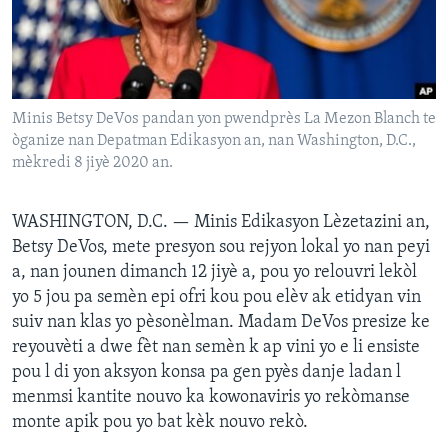
Languages
Minis Betsy DeVos pandan yon pwendprès La Mezon Blanch te
òganize nan Depatman Edikasyon an, nan Washington, D.C.,
mèkredi 8 jiyè 2020 an.
WASHINGTON, D.C. —
Minis Edikasyon Lèzetazini an,
Betsy DeVos, mete presyon sou rejyon lokal yo nan peyi
a, nan jounen dimanch 12 jiyè a, pou yo relouvri lekòl
yo 5 jou pa semèn epi ofri kou pou elèv ak etidyan vin
suiv nan klas yo pèsonèlman. Madam DeVos presize ke
reyouvèti a dwe fèt nan semèn k ap vini yo e li ensiste
pou l di yon aksyon konsa pa gen pyès danje ladan l
menmsi kantite nouvo ka kowonaviris yo rekòmanse
monte apik pou yo bat kèk nouvo rekò.