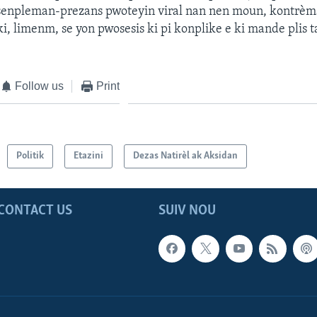
 senpleman-prezans pwoteyin viral nan nen moun, kontrèm
ki, limenm, se yon pwosesis ki pi konplike e ki mande plis 
Follow us
Print
Politik
Etazini
Dezas Natirèl ak Aksidan
CONTACT US
SUIV NOU