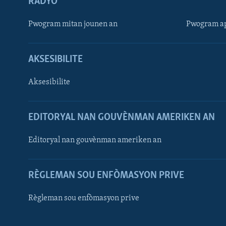
RADYO
Pwogram mitan jounen an
Pwogram ap
AKSESIBILITE
Aksesibilite
EDITORYAL NAN GOUVÈNMAN AMERIKEN AN
Learning English
Editoryal nan gouvènman ameriken an
SUIV NOU
RÈGLEMAN SOU ENFÒMASYON PRIVE
Règleman sou enfòmasyon prive
Languages