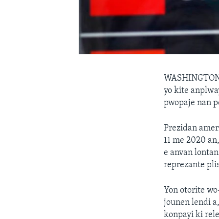
WASHINGTON,
yo kite anplw
pwopaje nan pe
Prezidan ameri
11 me 2020 an,
e anvan lontan 
reprezante pli
Yon otorite wo
jounen lendi a
konpayi ki rele