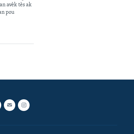
an avèk tès ak
tan pou