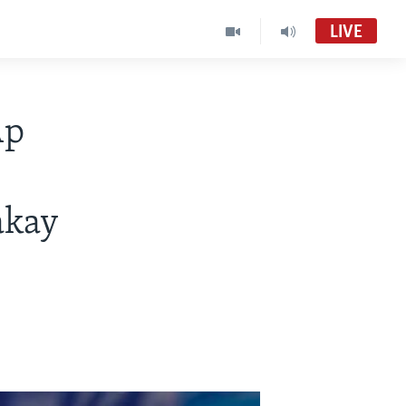
LIVE
Ap
akay