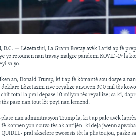
 D.C. —
Lèzetazini, La Grann Bretay avèk Larisi ap fè pr
aye yo retounen nan travay malgre pandemi KOVID-19 la ko
yi sa yo.
ken an, Donald Trump, ki t ap fè kòmantè sou dosye a nan
 deklare Lèzetazini rive reyalize anviwon 300 mil tès kowo
chif total la pral depase 10 milyon tès reyallize; sa ki, dapre
s tès pase nan tout lòt peyi nan lemond.
-plase nan adminitrasyon Trump la, ki t ap pale avèk lap
, fè konnen yon nouvo tès ak antijèn -ki deja jwenn apwob
 QUIDEL- pral akselere pwosesis tèt la plis toujou, paske sa