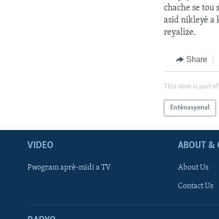
chache se tou
asid nikleyè a 
reyalize.
Share
This item is part of
Entènasyonal
VIDEO
ABOUT & 
Pwogram aprè-midi a TV
About Us
Contact Us