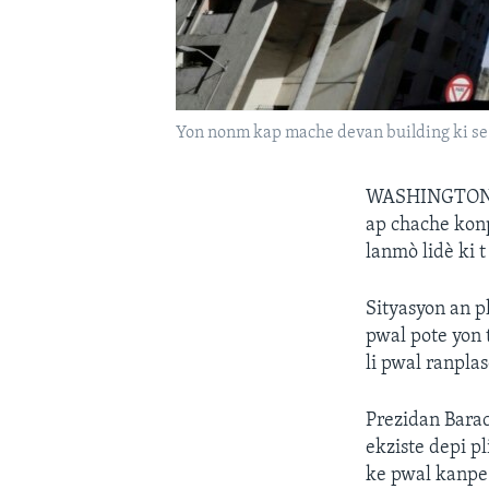
Yon nonm kap mache devan building ki se 
WASHINGTO
ap chache konp
lanmò lidè ki t
Sityasyon an p
pwal pote yon 
li pwal ranplas
Prezidan Barac
ekziste depi p
ke pwal kanpe 