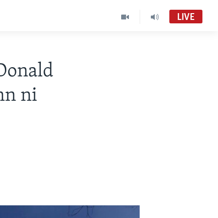
LIVE
 Donald
nn ni