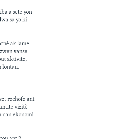
iba a sete yon
lwa sa yo ki
patnè ak lame
bezwen vanse
ut aktivite,
 lontan.
sot rechofe ant
tite vizitè
an nan ekonomi
tou ant 2