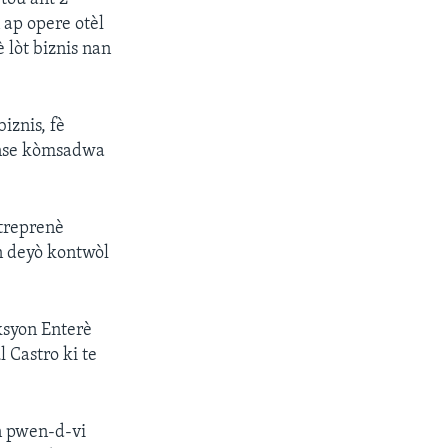
 ap opere otèl
 lòt biznis nan
znis, fè
anse kòmsadwa
treprenè
n deyò kontwòl
ksyon Enterè
 Castro ki te
n pwen-d-vi