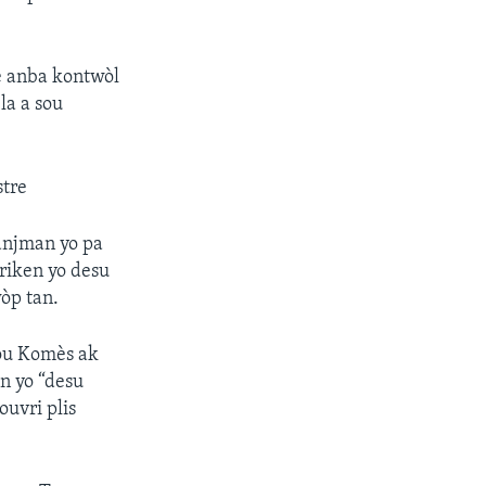
te anba kontwòl
la a sou
stre
anjman yo pa
eriken yo desu
òp tan.
ou Komès ak
n yo “desu
uvri plis