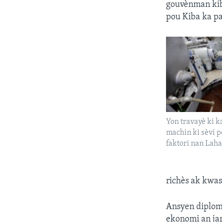
gouvènman kib
pou Kiba ka p
Yon travayè ki k
machin ki sèvi p
faktori nan Lahav
richès ak kwas
Ansyen diploma
ekonomi an jar