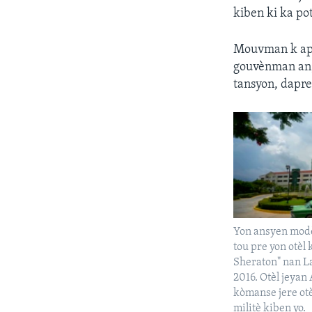
kiben ki ka pot
Mouvman k ap f
gouvènman an, 
tansyon, dapre
Yon ansyen modè
tou pre yon otèl 
Sheraton" nan La
2016. Otèl jeya
kòmanse jere otè
militè kiben yo.