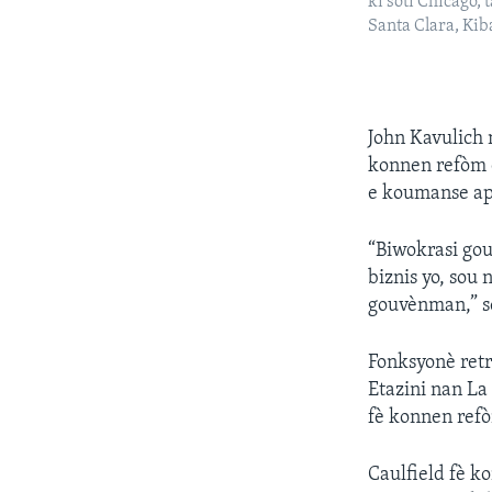
ki soti Chicago, 
Santa Clara, Kib
John Kavulich
konnen refòm 
e koumanse ap
“Biwokrasi go
biznis yo, so
gouvènman,” se
Fonksyonè retr
Etazini nan La
fè konnen refò
Caulfield fè k