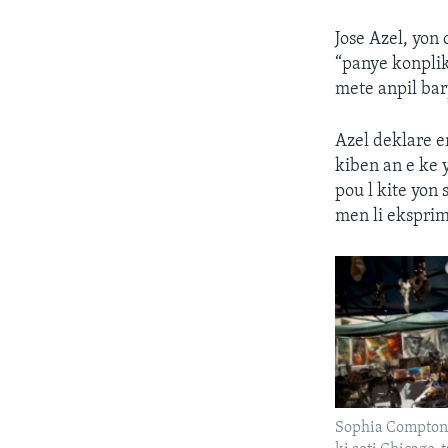
Jose Azel, yon
“panye konplik
mete anpil bar
Azel deklare e
kiben an e ke 
pou l kite yon 
men li ekspri
Sophia Compton 