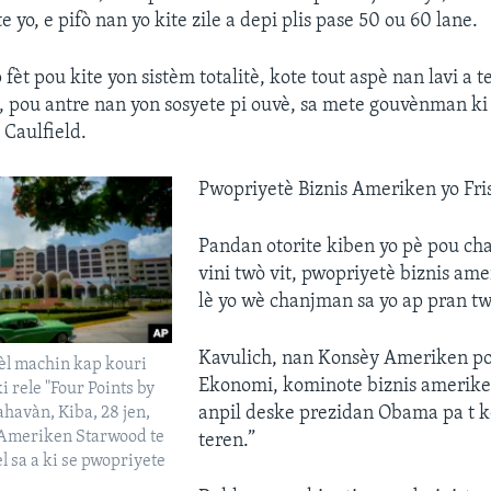
e yo, e pifò nan yo kite zile a depi plis pase 50 ou 60 lane.
èt pou kite yon sistèm totalitè, kote tout aspè nan lavi a 
pou antre nan yon sosyete pi ouvè, sa mete gouvènman ki 
 Caulfield.
Pwopriyetè Biznis Ameriken yo Fri
Pandan otorite kiben yo pè pou ch
vini twò vit, pwopriyetè biznis am
lè yo wè chanjman sa yo ap pran tw
Kavulich, nan Konsèy Ameriken p
l machin kap kouri
Ekonomi, kominote biznis amerike
ki rele "Four Points by
anpil deske prezidan Obama pa t ko
havàn, Kiba, 28 jen,
n Ameriken Starwood te
teren.”
l sa a ki se pwopriyete