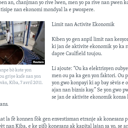
en an, chanjman yo rive lwen, men yo pa rive nan pwen ko
atisipe nan ekonomi mondyal la e pwospere.
Limit nan Activite Ekonomik
Kiben yo gen anpil limit nan kesy
ki jan de aktivite ekonomik yo ka 
dapre Caulfield toujou.
Li ajoute: “Ou ka elektrisyen ouby
anpe bò kote yon
men ou pa ka gen yon faktori. Ou 
ou griye kafe nan yon
yon gwo konpayi ki ap bay sèvis e 
àn, Kiba, 7 avril 2011.
ajan nan biznis kay.” Se yon gwo 
se jan de aktivite ekonomik konsa 
ans.
t la fè konnen fòk gen envestisman etranje ak konesans 
èt nan Kiba, e ke pifò konesans ak kapital lajan sa yo, se 