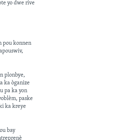
te yo dwe rive
on pou konnen
rapouswiv,
en plonbye,
pa ka òganize
ou pa ka yon
pwoblèm, paske
ki ka kreye
pou bay
antreprenè