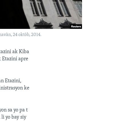
avàn, 24 oktòb, 2014.
tazini ak Kiba
 Etazini apre
n Etazini,
inistrasyon ke
on sa yo pa t
i yo bay siy