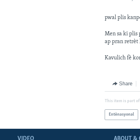
pwal plis kanp
Men sa ki plis 
ap pran retrèt
Kavulich fè kon
Share
This item is part of
Entènasyonal
VIDEO
ABOUT & 