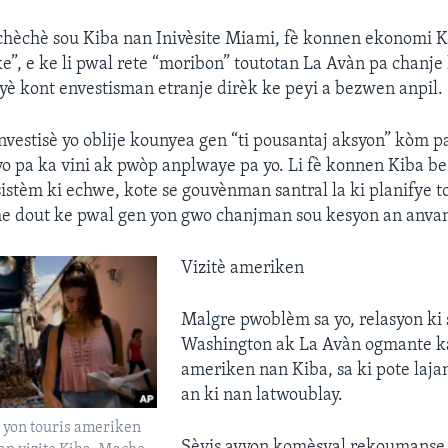
 chèchè sou Kiba nan Inivèsite Miami, fè konnen ekonomi K
e”, e ke li pwal rete “moribon” toutotan La Avàn pa chanje 
yè kont envestisman etranje dirèk ke peyi a bezwen anpil.
nvestisè yo oblije kounyea gen “ti pousantaj aksyon” kòm 
yo pa ka vini ak pwòp anplwaye pa yo. Li fè konnen Kiba 
sistèm ki echwe, kote se gouvènman santral la ki planifye to
me dout ke pwal gen yon gwo chanjman sou kesyon an anvan
Vizitè ameriken
Malgre pwoblèm sa yo, relasyon ki 
Washington ak La Avàn ogmante kan
ameriken nan Kiba, sa ki pote laj
an ki nan latwoublay.
yon touris ameriken
Sèvis avyon komèsyal rekoumanse 