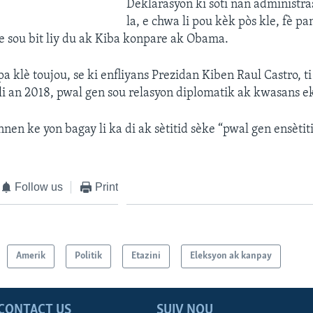
Deklarasyon ki soti nan administr
la, e chwa li pou kèk pòs kle, fè p
e sou bit liy du ak Kiba konpare ak Obama.
pa klè toujou, se ki enfliyans Prezidan Kiben Raul Castro, ti 
 li an 2018, pwal gen sou relasyon diplomatik ak kwasans 
nen ke yon bagay li ka di ak sètitid sèke “pwal gen ensètiti
Follow us
Print
Amerik
Politik
Etazini
Eleksyon ak kanpay
CONTACT US
SUIV NOU