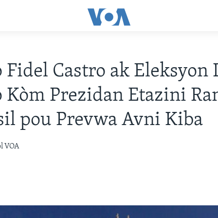
Fidel Castro ak Eleksyon
Kòm Prezidan Etazini Ra
isil pou Prevwa Avni Kiba
òl VOA