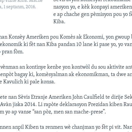
tap vizite Kiba. Mache
nasyon yo, e kèk konpayi ameriken
a, 1 septanm, 2016.
e ap chache gen pèmisyon pou yo fè
Kiba.
 nan Konsèy Ameriken pou Komès ak Ekonomi, yon gwoup bi
ekonomik ki fèt nan Kiba pandan 10 lane ki pase yo, yo v
 pran fòm.
uvènman an kontinye kenbe yon kontwòl du sou aktivite an
u nenpòt bagay ki, komèsyalman ak ekonomikman, ta dwe a
 Kavulich ki pale konsa.
ete nan Sèvis Etranje Ameriken John Caulfield te dirije Se
 Avàn jiska 2014. Li rapòte deklarasyon Prezidan kiben Raul
m yo ap vanse “san pòz, men san mache-prese”.
onnen anpil Kiben ta renmen wè chanjman yo fèt pi vit. Na