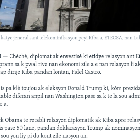
katye jeneral sant telekominikasyon peyi Kiba a, ETECSA, nan Lah
N —
Chèchè, diplomat ak envestisè ki etidye relasyon ant E
rann sa k pwal rive nan ekonomi zile a e nan relasyon li ak
 ap dirije Kiba pandan lontan, Fidel Castro.
lis pa klè toujou ak eleksyon Donald Trump ki, kòm prezida
tablo diferan anpil nan Washington pase sa k te la sou adm
e a.
k Obama te retabli relasyon diplomatik ak Kiba apre relasy
lis pase 50 lane, pandan deklarasyon Trump ak nominasyon l
sou yon liy pi du kont zile nasyon an.