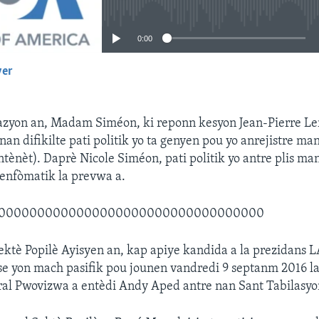
0:00
yer
EMBED
yon an, Madam Siméon, ki reponn kesyon Jean-Pierre Ler
nan difikilte pati politik yo ta genyen pou yo anrejistre ma
ntènèt). Daprè Nicole Siméon, pati politik yo antre plis ma
 enfòmatik la prevwa a.
0000000000000000000000000000000000
ktè Popilè Ayisyen an, kap apiye kandida a la prezidans 
se yon mach pasifik pou jounen vandredi 9 septanm 2016 
al Pwovizwa a entèdi Andy Aped antre nan Sant Tabilasyon