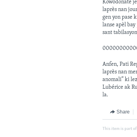
Kowòdonatè jen
laprès nan jou
gen yon pase k
lanse apèl bay
sant tabilasyo
0000000000
Anfen, Pati Re
laprès nan men
anomali” ki le
Lubérice ak Ru
la.
Share
This item is part of