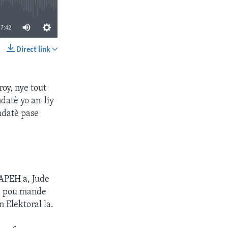
7:42
Direct link
SHARE
oy, nye tout
ndatè yo an-liy
ndatè pase
LAPEH a, Jude
la pou mande
 Elektoral la.