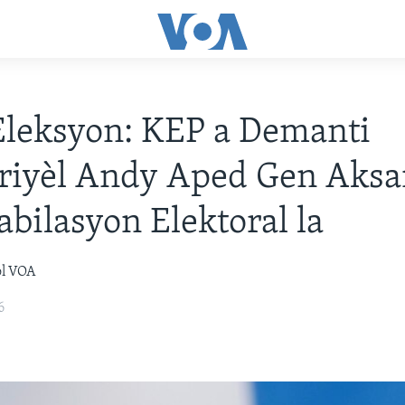
Eleksyon: KEP a Demanti
riyèl Andy Aped Gen Aksa
abilasyon Elektoral la
òl VOA
6