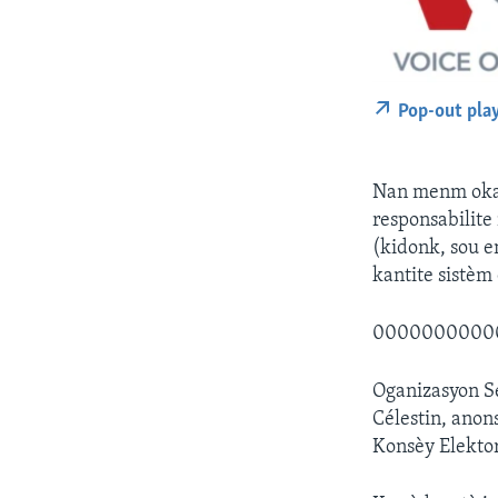
Pop-out pla
Nan menm okaz
responsabilite 
(kidonk, sou e
kantite sistèm
0000000000
Oganizasyon Se
Célestin, anon
Konsèy Elektor