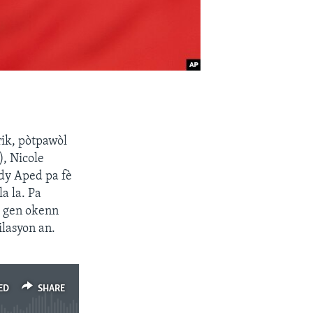
ik, pòtpawòl
, Nicole
ndy Aped pa fè
la la. Pa
a gen okenn
ilasyon an.
ED
SHARE