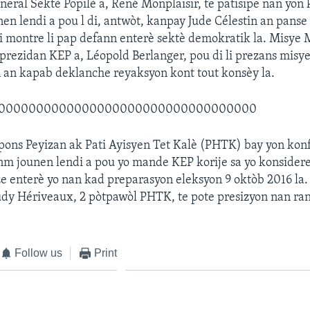
eral Sektè Popilè a, René Monplaisir, te patisipe nan yon
nen lendi a pou l di, antwòt, kanpay Jude Célestin an pans
i montre li pap defann enterè sektè demokratik la. Misye
 prezidan KEP a, Léopold Berlanger, pou di li prezans mis
n an kapab deklanche reyaksyon kont tout konsèy la.
0000000000000000000000000000000000
pons Peyizan ak Pati Ayisyen Tet Kalè (PHTK) bay yon kon
m jounen lendi a pou yo mande KEP korije sa yo konsidere
ze enterè yo nan kad preparasyon eleksyon 9 oktòb 2016 la
dy Hériveaux, 2 pòtpawòl PHTK, te pote presizyon nan ran
Follow us
Print