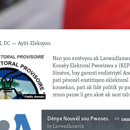
, DC —
Ayiti-Eleksyon:
Nan yon entèvyou ak Lavwadlamer
Konsèy Elektoral Pwovizwa a (KEP)
Siméon, bay garanti endistriyèl A
pati pèsonèl enstitisyon eklektoral 
konsekan, pati ak lidè politik yo p
rezon panse li gen aksè ak sant tab
Dènye Nouvèl sou Pwosesis Elektoral la ann Ayiti. Dat: 6 septanm 2016.
EMB
by
Lavwadlamerik
No media source currently available