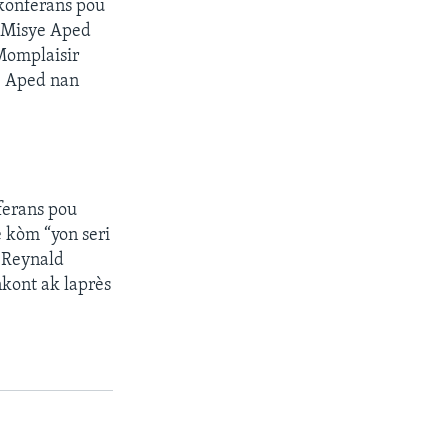
 konferans pou
e Misye Aped
 Momplaisir
ye Aped nan
ferans pou
 kòm “yon seri
. Reynald
kont ak laprès