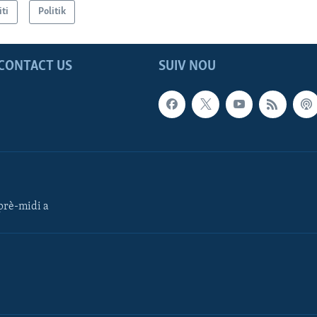
iti
Politik
CONTACT US
SUIV NOU
rè-midi a