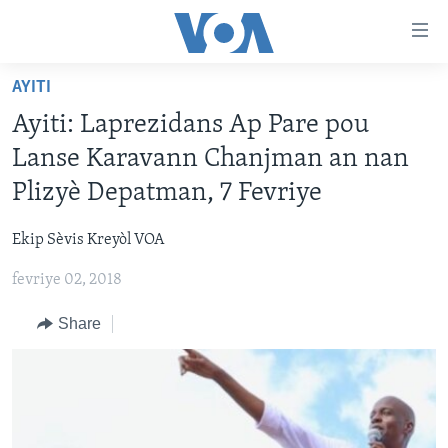
Accessibility
links
Skip
AYITI
to
AYITI
Ayiti: Laprezidans Ap Pare pou
main
LÈZETAZINI
content
Lanse Karavann Chanjman an nan
AMERIK LATIN
Skip
Plizyè Depatman, 7 Fevriye
to
ENTÈNASYONAL
main
Ekip Sèvis Kreyòl VOA
VIDEO
Navigation
Skip
fevriye 02, 2018
FLASHPOINT IKRÈN
to
Share
Search
Learning English
SUIV NOU