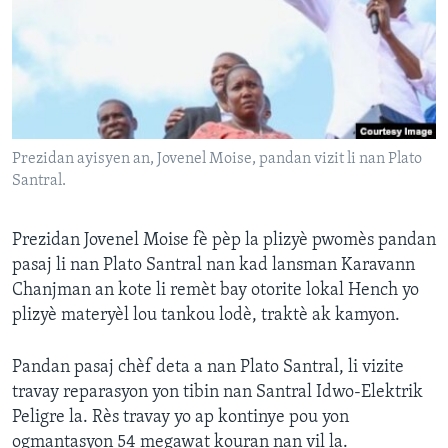
Languages
Prezidan ayisyen an, Jovenel Moise, pandan vizit li nan Plato
Santral.
Prezidan Jovenel Moise fè pèp la plizyè pwomès pandan
pasaj li nan Plato Santral nan kad lansman Karavann
Chanjman an kote li remèt bay otorite lokal Hench yo
plizyè materyèl lou tankou lodè, traktè ak kamyon.
Pandan pasaj chèf deta a nan Plato Santral, li vizite
travay reparasyon yon tibin nan Santral Idwo-Elektrik
Peligre la. Rès travay yo ap kontinye pou yon
ogmantasyon 54 megawat kouran nan vil la.