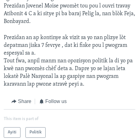
Prezidan Jovenel Moise pwomèt tou pou l ouvri travay
Atibonit 4 C a ki sitye pi ba baraj Pelig la, nan blòk Feja,
Bonbayard.
Prezidan an ap kontinye ak vizit sa yo nan plizye lòt
depatman jiska 7 fevrye , dat ki fiske pou l pwogram
espesyal sa a.
Tout fwa, anpil manm nan opozisyon politik la di yo pa
kwè nan pwomès chèf deta a. Dapre yo se lajan leta
lokatè Palè Nasyonal la ap gaspiye nan pwogram
karavann lap pwone atravè peyi a.
Share
Follow us
This item is part of
Ayiti
Politik