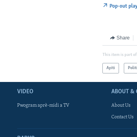
Pop-out pla
Share
This item is part of
Ayiti
Polit
VIDEO
ABOUT & 
Pwogram aprè-midi a TV
About Us
Contact Us