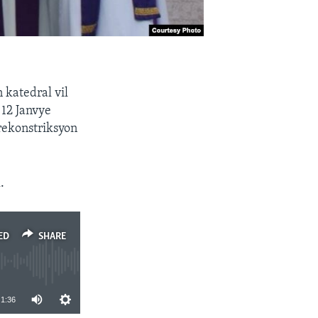
n katedral vil
 12 Janvye
rekonstriksyon
.
ED
SHARE
1:36