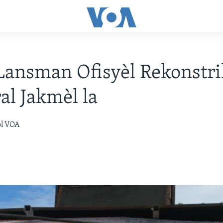
 Lansman Ofisyèl Rekonstr
al Jakmèl la
òl VOA