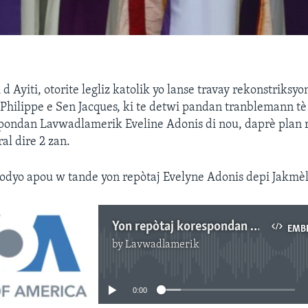
d Ayiti, otorite legliz katolik yo lanse travay rekonstriksyo
 Philippe e Sen Jacques, ki te detwi pandan tranblemann tè
spondan Lavwadlamerik Eveline Adonis di nou, daprè plan 
ral dire 2 zan.
 odyo apou w tande yon repòtaj Evelyne Adonis depi Jakmèl
Yon repòtaj korespondan Lavwadlamerik nan Jakmèl Evelyne Adonis
EMB
by
Lavwadlamerik
No media source currently available
0:00