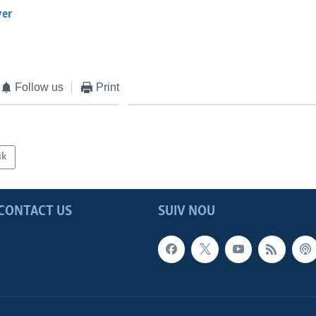
yer
EMBED
Follow us
Print
ik
CONTACT US
SUIV NOU