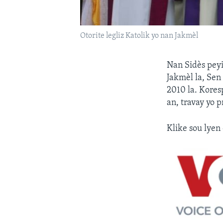
Otorite legliz Katolik yo nan Jakmèl
Nan Sidès peyi 
Jakmèl la, Sen
2010 la. Kore
an, travay yo p
Klike sou lyen