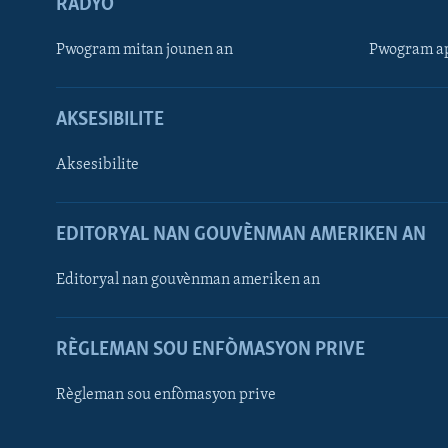
RADYO
Pwogram mitan jounen an
Pwogram ap
AKSESIBILITE
Aksesibilite
EDITORYAL NAN GOUVÈNMAN AMERIKEN AN
Learning English
Editoryal nan gouvènman ameriken an
SUIV NOU
RÈGLEMAN SOU ENFÒMASYON PRIVE
Règleman sou enfòmasyon prive
Languages