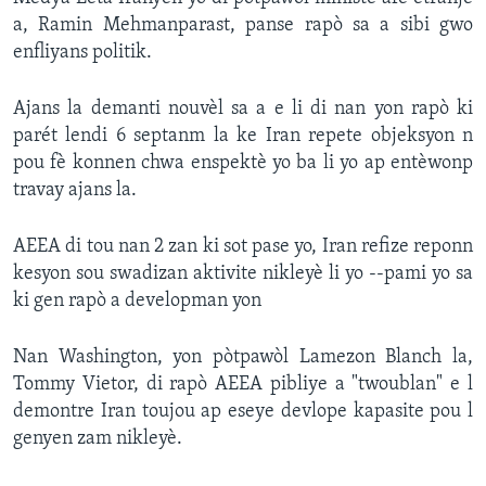
a, Ramin Mehmanparast, panse rapò sa a sibi gwo
Languages
enfliyans politik.
Ajans la demanti nouvèl sa a e li di nan yon rapò ki
parét lendi 6 septanm la ke Iran repete objeksyon n
pou fè konnen chwa enspektè yo ba li yo ap entèwonp
travay ajans la.
AEEA di tou nan 2 zan ki sot pase yo, Iran refize reponn
kesyon sou swadizan aktivite nikleyè li yo --pami yo sa
ki gen rapò a developman yon
Nan Washington, yon pòtpawòl Lamezon Blanch la,
Tommy Vietor, di rapò AEEA pibliye a "twoublan" e l
demontre Iran toujou ap eseye devlope kapasite pou l
genyen zam nikleyè.