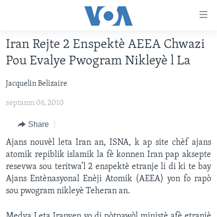
Accessibility
links
Skip
Iran Rejte 2 Enspektè AEEA Chwazi
to
AYITI
Pou Evalye Pwogram Nikleyè l La
main
LÈZETAZINI
content
Jacquelin Belizaire
AMERIK LATIN
Skip
to
septanm 06, 2010
ENTÈNASYONAL
main
VIDEO
Navigation
Share
Skip
FLASHPOINT IKRÈN
Ajans nouvèl leta Iran an, ISNA, k ap site chèf ajans
to
atomik repiblik islamik la fè konnen Iran pap aksepte
Search
Learning English
resevwa sou teritwa’l 2 enspektè etranje li di ki te bay
Ajans Entènasyonal Enèji Atomik (AEEA) yon fo rapò
sou pwogram nikleyè Teheran an.
SUIV NOU
Medya Leta Iranyen yo di pòtpawòl ministè afè etranjè