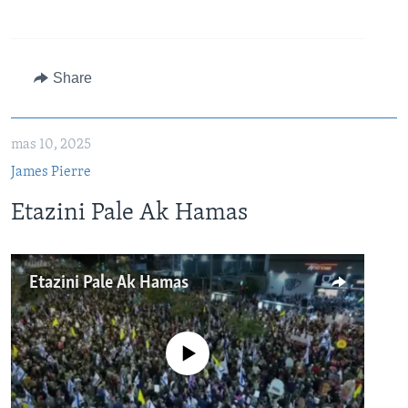
360p
480p
Auto
240p
360p
480p
Share
720p
720p
1080p
1080p
mas 10, 2025
James Pierre
Etazini Pale Ak Hamas
Etazini Pale Ak Hamas
No media source currently available