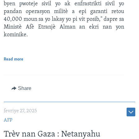
byen pwoteje sivil yo ak enfrastrikti sivil yo
pandan operasyon militè a epi garanti retou
40,000 moun sa yo lakay yo pi vit posib," dapre sa
Ministè Afè Etranjè Alman an ekri nan yon
kominike.
Read more
Share
fevriye 27, 2025
AFP
Trèv nan Gaza : Netanyahu