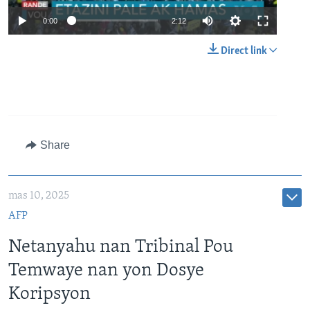
Auto
0:00
2:12
240p
Direct link
360p
480p
Auto
240p
360p
480p
720p
720p
1080p
1080p
Share
mas 10, 2025
AFP
Netanyahu nan Tribinal Pou
Temwaye nan yon Dosye
Koripsyon