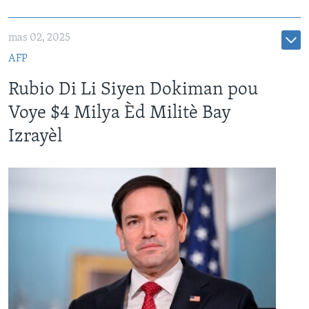
mas 02, 2025
AFP
Rubio Di Li Siyen Dokiman pou
Voye $4 Milya Èd Militè Bay
Izrayèl