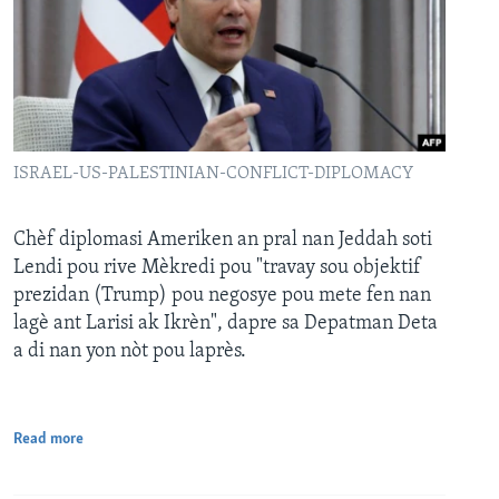
ISRAEL-US-PALESTINIAN-CONFLICT-DIPLOMACY
Chèf diplomasi Ameriken an pral nan Jeddah soti
Lendi pou rive Mèkredi pou "travay sou objektif
prezidan (Trump) pou negosye pou mete fen nan
lagè ant Larisi ak Ikrèn", dapre sa Depatman Deta
a di nan yon nòt pou laprès.
Read more