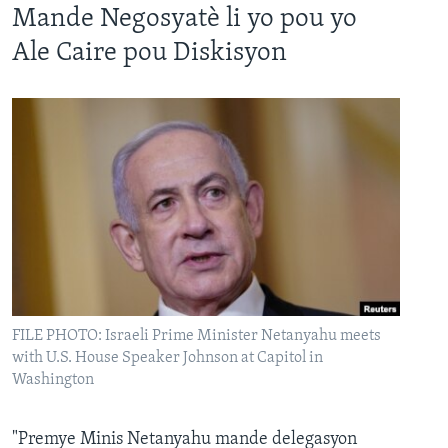
Mande Negosyatè li yo pou yo
Ale Caire pou Diskisyon
FILE PHOTO: Israeli Prime Minister Netanyahu meets
with U.S. House Speaker Johnson at Capitol in
Washington
"Premye Minis Netanyahu mande delegasyon