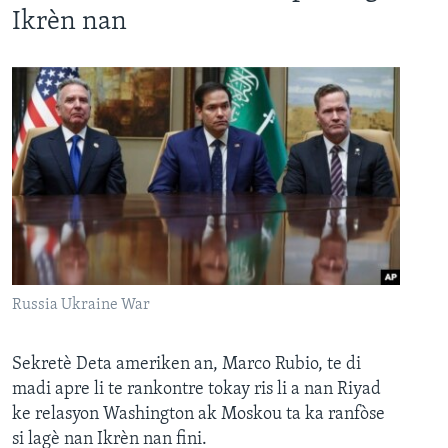
Ikrèn nan
Russia Ukraine War
Sekretè Deta ameriken an, Marco Rubio, te di
madi apre li te rankontre tokay ris li a nan Riyad
ke relasyon Washington ak Moskou ta ka ranfòse
si lagè nan Ikrèn nan fini.