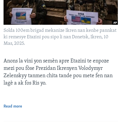
Solda 100em brigad mekanize Ikren nan kenbe pannkat
ki remesye Etazini pou sipo li nan Donetsk, Ikren, 10
Mas, 2025.
Anons la vini yon semèn apre Etazini te enpoze
mezi pou fòse Prezidan Ikrenyen Volodymyr
Zelenskyy tanmen chita tande pou mete fen nan
lagè a ak fos Ris yo.
Read more