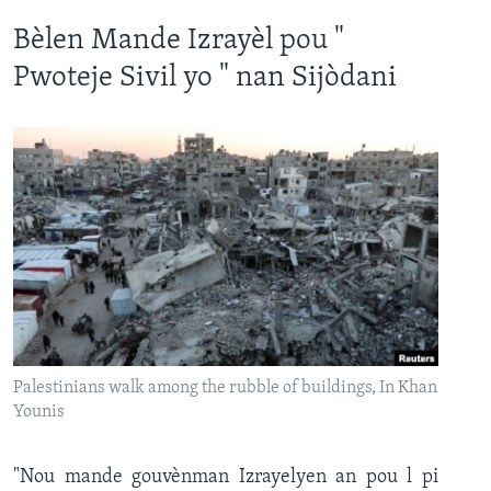
Bèlen Mande Izrayèl pou "
Pwoteje Sivil yo " nan Sijòdani
Palestinians walk among the rubble of buildings, In Khan
Younis
"Nou mande gouvènman Izrayelyen an pou l pi