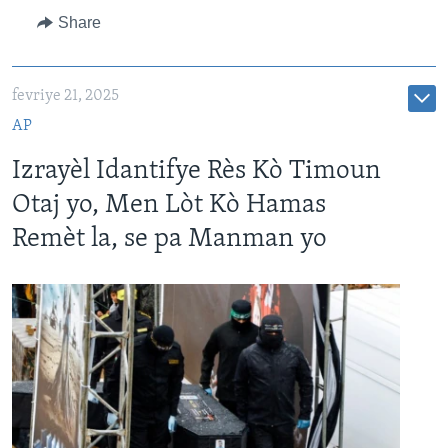
Share
fevriye 21, 2025
AP
Izrayèl Idantifye Rès Kò Timoun
Otaj yo, Men Lòt Kò Hamas
Remèt la, se pa Manman yo