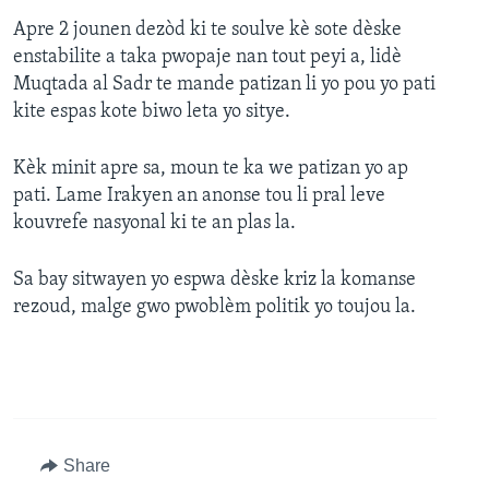
Apre 2 jounen dezòd ki te soulve kè sote dèske
enstabilite a taka pwopaje nan tout peyi a, lidè
Muqtada al Sadr te mande patizan li yo pou yo pati
kite espas kote biwo leta yo sitye.
Kèk minit apre sa, moun te ka we patizan yo ap
pati. Lame Irakyen an anonse tou li pral leve
kouvrefe nasyonal ki te an plas la.
Sa bay sitwayen yo espwa dèske kriz la komanse
rezoud, malge gwo pwoblèm politik yo toujou la.
Share