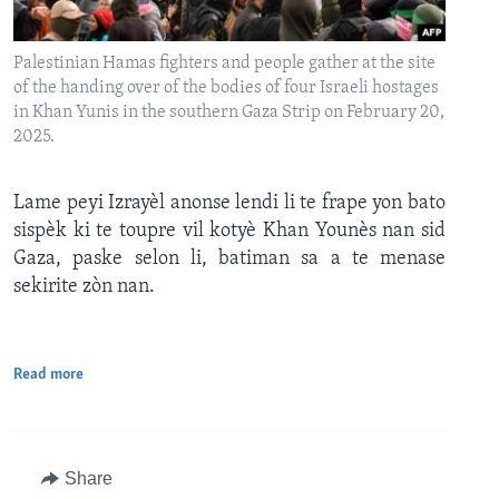
Palestinian Hamas fighters and people gather at the site
of the handing over of the bodies of four Israeli hostages
in Khan Yunis in the southern Gaza Strip on February 20,
2025.
Lame peyi Izrayèl anonse lendi li te frape yon bato
sispèk ki te toupre vil kotyè Khan Younès nan sid
Gaza, paske selon li, batiman sa a te menase
sekirite zòn nan.
Read more
Share