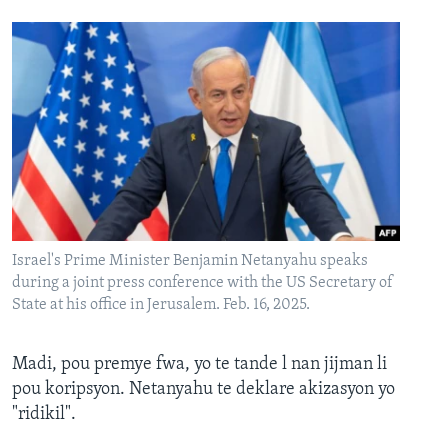
Israel's Prime Minister Benjamin Netanyahu speaks
during a joint press conference with the US Secretary of
State at his office in Jerusalem. Feb. 16, 2025.
Madi, pou premye fwa, yo te tande l nan jijman li
pou koripsyon. Netanyahu te deklare akizasyon yo
"ridikil".