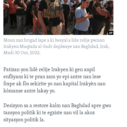
Languages
Moun nan brigad lape a ki lwayal a lide relije pwisan
Irakyen Muqtada al-Sadr deplwaye nan Baghdad, Irak,
Madi 30 Out, 2022.
Patizan yon lidè relije Irakyen ki gen anpil
enfliyans ki te pran zam yo epi antre nan lese
frape ak fòs sekirite yo nan kapital Irakyèn nan
kòmanse antre lakay yo.
Desizyon sa a restore kalm nan Baghdad apre gwo
tansyon politik ki te egziste nan vil la akoz
sityasyon politik la.