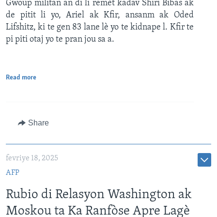
Gwoup militan an di li remèt kadav Shiri Bibas ak
de pitit li yo, Ariel ak Kfir, ansanm ak Oded
Lifshitz, ki te gen 83 lane lè yo te kidnape l. Kfir te
pi piti otaj yo te pran jou sa a.
Read more
Share
fevriye 18, 2025
AFP
Rubio di Relasyon Washington ak
Moskou ta Ka Ranfòse Apre Lagè