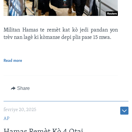
Militan Hamas te remèt kat kò jedi pandan yon
trèv nan lagè ki kòmanse depi plis pase 15 mwa.
Read more
Share
fevriye 20, 2025
AP