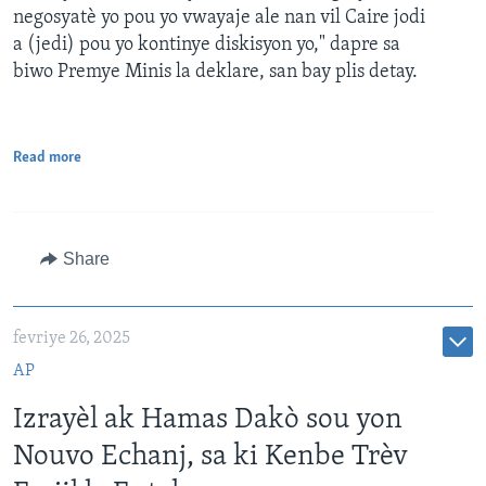
negosyatè yo pou yo vwayaje ale nan vil Caire jodi
a (jedi) pou yo kontinye diskisyon yo," dapre sa
biwo Premye Minis la deklare, san bay plis detay.
Read more
Share
fevriye 26, 2025
AP
Izrayèl ak Hamas Dakò sou yon
Nouvo Echanj, sa ki Kenbe Trèv