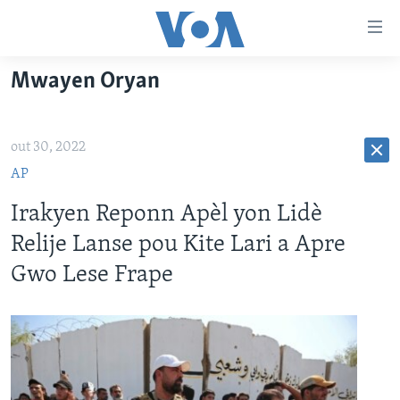
Accessibility
links
Skip
Mwayen Oryan
to
AYITI
main
LÈZETAZINI
content
out 30, 2022
AMERIK LATIN
Skip
AP
to
ENTÈNASYONAL
main
Irakyen Reponn Apèl yon Lidè
VIDEO
Navigation
Relije Lanse pou Kite Lari a Apre
Skip
FLASHPOINT IKRÈN
Gwo Lese Frape
to
Search
Learning English
SUIV NOU