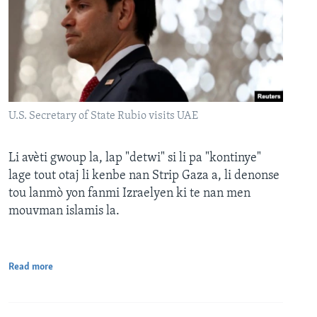
U.S. Secretary of State Rubio visits UAE
Li avèti gwoup la, lap "detwi" si li pa "kontinye"
lage tout otaj li kenbe nan Strip Gaza a, li denonse
tou lanmò yon fanmi Izraelyen ki te nan men
mouvman islamis la.
Read more