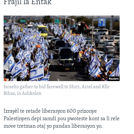
Frajil la Entak
Israelis gather to bid farewell to Shiri, Ariel and Kfir
Bibas, in Ashkelon
Izrayèl te retade liberasyon 600 prizonye
Palestinyen depi samdi pou pwoteste kont sa li rele
move tretman otaj yo pandan liberasyon yo.