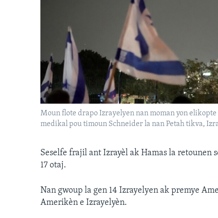
Moun flote drapo Izrayelyen nan moman yon elikopte 
medikal pou timoun Schneider la nan Petah tikva, Izr
Seselfe frajil ant Izrayèl ak Hamas la retounen 
17 otaj.
Nan gwoup la gen 14 Izrayelyen ak premye Ameri
Amerikèn e Izrayelyèn.