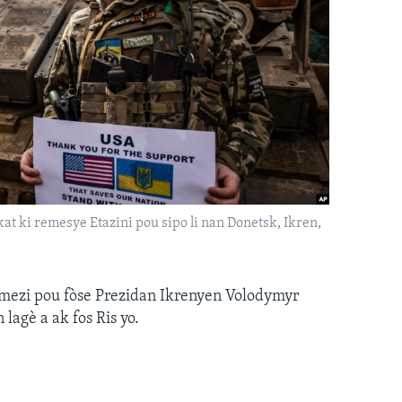
 ki remesye Etazini pou sipo li nan Donetsk, Ikren,
 mezi pou fòse Prezidan Ikrenyen Volodymyr
agè a ak fos Ris yo.