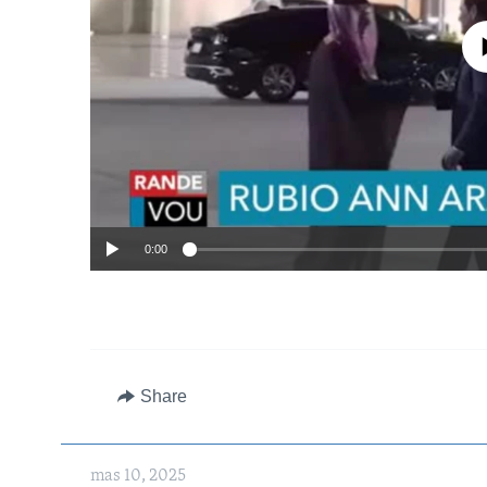
No media source 
0:00
Share
Auto
240p
mas 10, 2025