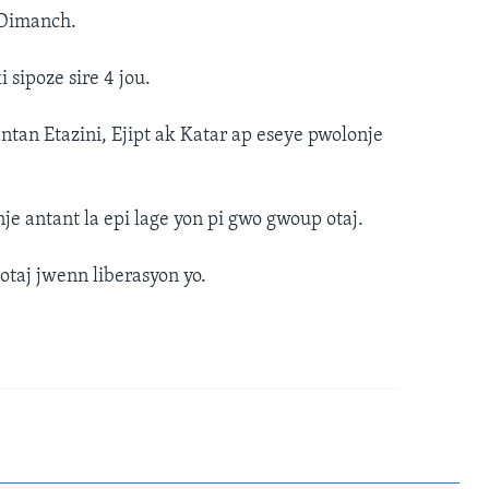
n Dimanch.
 sipoze sire 4 jou.
ntan Etazini, Ejipt ak Katar ap eseye pwolonje
e antant la epi lage yon pi gwo gwoup otaj.
s otaj jwenn liberasyon yo.