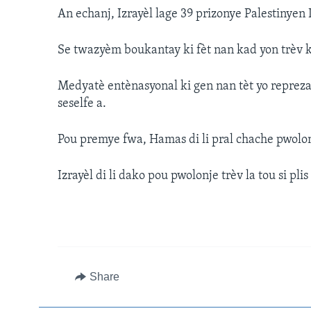
An echanj, Izrayèl lage 39 prizonye Palestinye
Se twazyèm boukantay ki fèt nan kad yon trèv ki
Medyatè entènasyonal ki gen nan tèt yo repreza
seselfe a.
Pou premye fwa, Hamas di li pral chache pwolonj
Izrayèl di li dako pou pwolonje trèv la tou si pli
Share