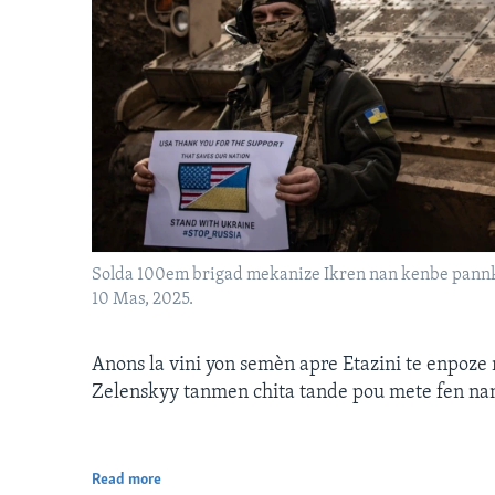
Solda 100em brigad mekanize Ikren nan kenbe pannkat
10 Mas, 2025.
Anons la vini yon semèn apre Etazini te enpoze
Zelenskyy tanmen chita tande pou mete fen nan l
Read more