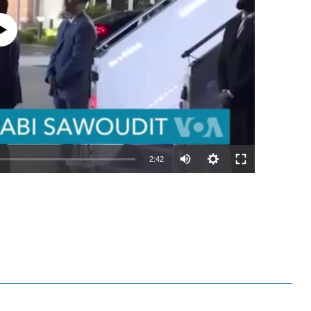
currently available
Auto
2:42
240p
EMBED
SHARE
360p
480p
720p
1080p
360p
480p