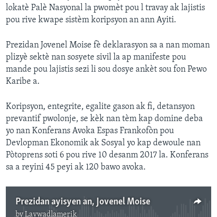
lokatè Palè Nasyonal la pwomèt pou l travay ak lajistis
pou rive kwape sistèm koripsyon an ann Ayiti.
Prezidan Jovenel Moise fè deklarasyon sa a nan moman
plizyè sektè nan sosyete sivil la ap manifeste pou
mande pou lajistis sezi li sou dosye ankèt sou fon Pewo
Karibe a.
Koripsyon, entegrite, egalite gason ak fi, detansyon
prevantif pwolonje, se kèk nan tèm kap domine deba
yo nan Konferans Avoka Espas Frankofòn pou
Devlopman Ekonomik ak Sosyal yo kap dewoule nan
Pòtoprens soti 6 pou rive 10 desanm 2017 la. Konferans
sa a reyini 45 peyi ak 120 bawo avoka.
Prezidan ayisyen an, Jovenel Moise
by
Lavwadlamerik