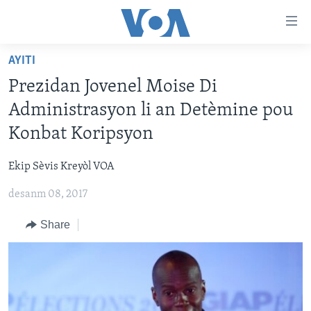
Accessibility
links
Skip
AYITI
to
AYITI
Prezidan Jovenel Moise Di
main
LÈZETAZINI
content
Administrasyon li an Detèmine pou
AMERIK LATIN
Skip
Konbat Koripsyon
to
ENTÈNASYONAL
main
Ekip Sèvis Kreyòl VOA
VIDEO
Navigation
Skip
desanm 08, 2017
FLASHPOINT IKRÈN
to
Share
Search
Learning English
SUIV NOU