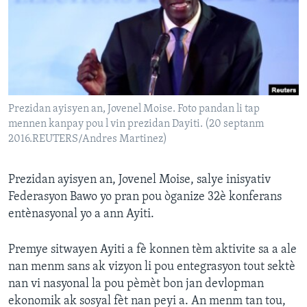
Languages
Prezidan ayisyen an, Jovenel Moise. Foto pandan li tap
mennen kanpay pou l vin prezidan Dayiti. (20 septanm
2016.REUTERS/Andres Martinez)
Prezidan ayisyen an, Jovenel Moise, salye inisyativ
Federasyon Bawo yo pran pou òganize 32è konferans
entènasyonal yo a ann Ayiti.
Premye sitwayen Ayiti a fè konnen tèm aktivite sa a ale
nan menm sans ak vizyon li pou entegrasyon tout sektè
nan vi nasyonal la pou pèmèt bon jan devlopman
ekonomik ak sosyal fèt nan peyi a. An menm tan tou,