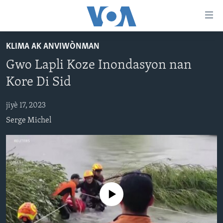
Accessibility
links
Skip
KLIMA AK ANVIWÒNMAN
to
AYITI
Gwo Lapli Koze Inondasyon nan
main
LÈZETAZINI
content
Kore Di Sid
AMERIK LATIN
Skip
to
jiyè 17, 2023
ENTÈNASYONAL
main
Serge Michel
VIDEO
Navigation
Skip
FLASHPOINT IKRÈN
to
Search
Learning English
No media source currently available
SUIV NOU