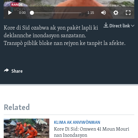
Languages
0:00
1:15
Direct link
Kore di Sid ozabwa ak yon pakèt lapli ki
deklannche inondasyon sanzatann.
Transpò piblik bloke nan rejyon ke tanpèt la afekte.
Share
Related
KLIMA AK ANVIWÒNMAN
Kore Di Sid: Omwen 41 Moun Mouri
nan Inondasyon