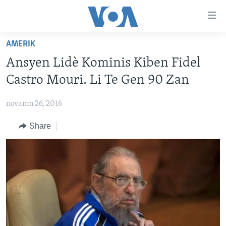
Accessibility
links
Skip
AMERIK
to
AYITI
Ansyen Lidè Kominis Kiben Fidel
main
LÈZETAZINI
content
Castro Mouri. Li Te Gen 90 Zan
AMERIK LATIN
Skip
to
novanm 26, 2016
ENTÈNASYONAL
main
Share
VIDEO
Navigation
Skip
FLASHPOINT IKRÈN
to
Search
Learning English
SUIV NOU