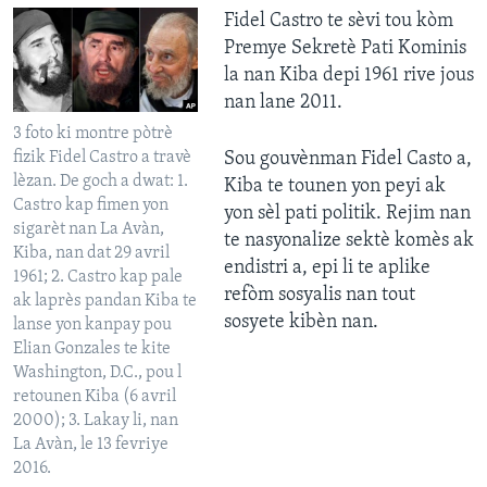
Fidel Castro te sèvi tou kòm
Premye Sekretè Pati Kominis
la nan Kiba depi 1961 rive jous
nan lane 2011.
3 foto ki montre pòtrè
fizik Fidel Castro a travè
Sou gouvènman Fidel Casto a,
lèzan. De goch a dwat: 1.
Kiba te tounen yon peyi ak
Castro kap fimen yon
yon sèl pati politik. Rejim nan
sigarèt nan La Avàn,
te nasyonalize sektè komès ak
Kiba, nan dat 29 avril
endistri a, epi li te aplike
1961; 2. Castro kap pale
refòm sosyalis nan tout
ak laprès pandan Kiba te
sosyete kibèn nan.
lanse yon kanpay pou
Elian Gonzales te kite
Washington, D.C., pou l
retounen Kiba (6 avril
2000); 3. Lakay li, nan
La Avàn, le 13 fevriye
2016.