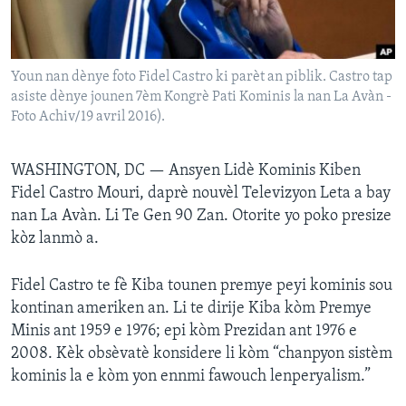
Languages
Youn nan dènye foto Fidel Castro ki parèt an piblik. Castro tap
asiste dènye jounen 7èm Kongrè Pati Kominis la nan La Avàn -
Foto Achiv/19 avril 2016).
WASHINGTON, DC —
Ansyen Lidè Kominis Kiben
Fidel Castro Mouri, daprè nouvèl Televizyon Leta a bay
nan La Avàn. Li Te Gen 90 Zan. Otorite yo poko presize
kòz lanmò a.
Fidel Castro te fè Kiba tounen premye peyi kominis sou
kontinan ameriken an. Li te dirije Kiba kòm Premye
Minis ant 1959 e 1976; epi kòm Prezidan ant 1976 e
2008. Kèk obsèvatè konsidere li kòm “chanpyon sistèm
kominis la e kòm yon ennmi fawouch lenperyalism.”