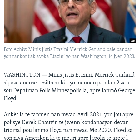
Languages
Foto Achiv: Minis Jistis Etazini Merrick Garland pale pandan
yon rankont ak avoka Etazini yo nan Washington, 14 Jyen 2023.
WASHINGTON —
Minis Jistis Etazini, Merrick Garland
sipoze anonse rezilta ankèt yo mennen pandan 2 zan
sou Depatman Polis Minneapolis la, apre lanmò George
Floyd.
Ankèt la te tanmen nan mwad Avril 2021, yon jou apre
polisye Derek Chauvin te jwenn kondanasyon devan
tribinal pou lanmò Floyd nan mwad Me 2020. Floyd se
yon nwa Ameriken ki te mouri apre lapolis te arete l