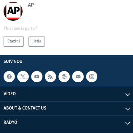
AP
This item is part of
Etazini
Jistis
SUIV NOU
VIDEO
ABOUT & CONTACT US
RADYO