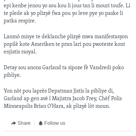
epi kenbe jenou yo sou kou li jous tan li mouri toufe. Li
te plede ak yo plizyè fwa pou yo leve pye yo paske li
patka respire.
Lanmò misye te deklanche plizyè mwa manifestasyon
popilè kote Ameriken te pran lari pou pwoteste kont
enjistis rasyal.
Detay sou anons Garland ta sipoze fè Vandredi poko
pibliye.
Yon nòt pou laprès Depatman Jistis la pibliye di,
Garland ap gen avè l Majistra Jacob Frey, Chèf Polis
Minneapolis Brian O'Hara, ak plizyè lòt moun.
Share
Follow us