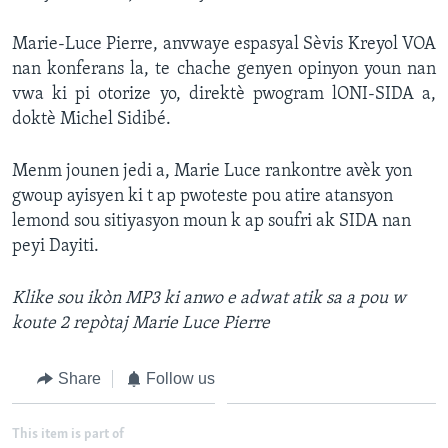
Languages
Marie-Luce Pierre, anvwaye espasyal Sèvis Kreyol VOA
nan konferans la, te chache genyen opinyon youn nan
vwa ki pi otorize yo, direktè pwogram lONI-SIDA a,
doktè Michel Sidibé.
Menm jounen jedi a, Marie Luce rankontre avèk yon
gwoup ayisyen ki t ap pwoteste pou atire atansyon
lemond sou sitiyasyon moun k ap soufri ak SIDA nan
peyi Dayiti.
Klike
sou ikòn MP3 ki anwo e adwat atik sa a
pou w
koute
2 repòtaj Marie Luce Pierre
Share
Follow us
This item is part of