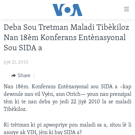
Accessibility
links
Skip
Deba Sou Tretman Maladi Tibèkiloz
to
AYITI
Nan 18èm Konferans Entènasyonal
main
LÈZETAZINI
content
Sou SIDA a
AMERIK LATIN
Skip
to
jiyè 21, 2010
ENTÈNASYONAL
main
VIDEO
Share
Navigation
Skip
FLASHPOINT IKRÈN
Nan 18èm. Konferans Entènasyonal sou SIDA a –kap
to
dewoule nan vil Vyèn, ann Otrich— youn nan prensipal
Search
tèm ki te nan deba yo jedi 22 jiyè 2010 la se maladi
Learning English
Tibèkiloz.
SUIV NOU
Ki trètman ki pi apwopriye pou maladi sa a, sitou lè li
asosye ak VIH, jèm ki bay SIDA a?