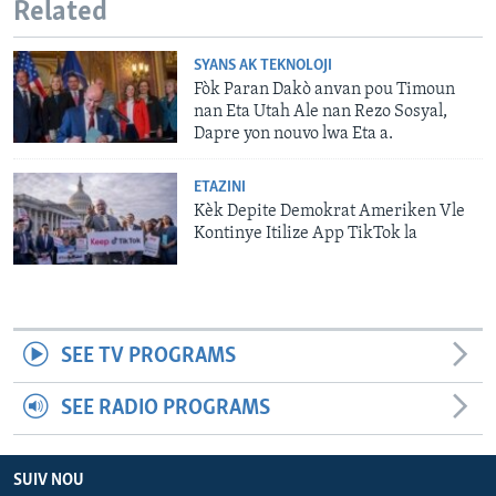
Related
SYANS AK TEKNOLOJI
Fòk Paran Dakò anvan pou Timoun
nan Eta Utah Ale nan Rezo Sosyal,
Dapre yon nouvo lwa Eta a.
ETAZINI
Kèk Depite Demokrat Ameriken Vle
Kontinye Itilize App TikTok la
SEE TV PROGRAMS
SEE RADIO PROGRAMS
SUIV NOU