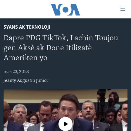
Accessibility
links
Skip
SYANS AK TEKNOLOJI
to
AYITI
Dapre PDG TikTok, Lachin Toujou
main
LÈZETAZINI
content
gen Aksè ak Done Itilizatè
AMERIK LATIN
Skip
Ameriken yo
to
ENTÈNASYONAL
main
mas 23, 2023
VIDEO
Navigation
Jeanty Augustin Junior
Skip
FLASHPOINT IKRÈN
to
Search
Learning English
SUIV NOU
No media source currently available