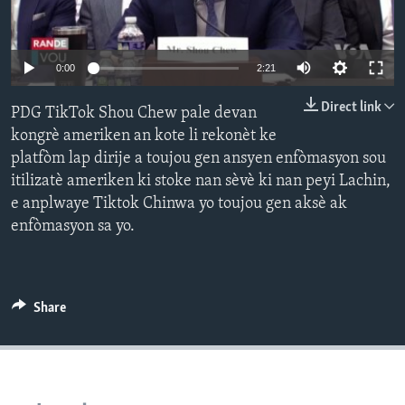
Languages
0:00
2:21
Direct link
PDG TikTok Shou Chew pale devan
kongrè ameriken an kote li rekonèt ke
platfòm lap dirije a toujou gen ansyen enfòmasyon sou
itilizatè ameriken ki stoke nan sèvè ki nan peyi Lachin,
e anplwaye Tiktok Chinwa yo toujou gen aksè ak
enfòmasyon sa yo.
Share