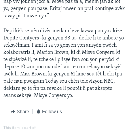
nap viv jounen jodi a. Move pas sa a, menm jan ak lòt
yo, genyen pou pase. Eritaj mwen an pral kontinye avèk
tavay pitit mwen yo.”
Depi kèk semèn divès medam leve lavwa pou yo akize
Depite Contyers -ki genyen 88 ta- deske li te anbete yo
seksyèlman. Pami fi sa yo genyen yon ansyèn pwòch
kolaboratris li, Marion Brown, ki di Misye Conyers, ki
te sipèvizè li, te tcheke l plizyè fwa sou yon peryòd ki
depase 10 zan pou mande l antre nan relasyon seksyèl
avèk li. Miss Brown, ki genyen 61 lane sou tèt li eki tpa
pale nan pwogram Today sou chèn televizyon NBC,
deklare yo te fin pa revoke li poutèt li pat aksepte
avans seksyèl Misye Conyers yo.
Share
Follow us
This item is part of