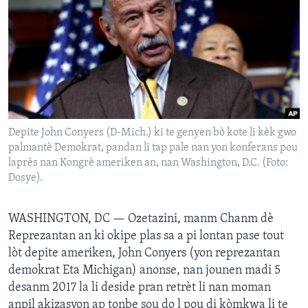
Languages
Depite John Conyers (D-Mich.) ki te genyen bò kote li kèk gwo
palmantè Demokrat, pandan li tap pale nan yon konferans pou
laprès nan Kongrè ameriken an, nan Washington, D.C. (Foto:
Dosye).
WASHINGTON, DC —
Ozetazini, manm Chanm dè
Reprezantan an ki okipe plas sa a pi lontan pase tout
lòt depite ameriken, John Conyers (yon reprezantan
demokrat Eta Michigan) anonse, nan jounen madi 5
desanm 2017 la li deside pran retrèt li nan moman
anpil akizasyon ap tonbe sou do l pou di kòmkwa li te