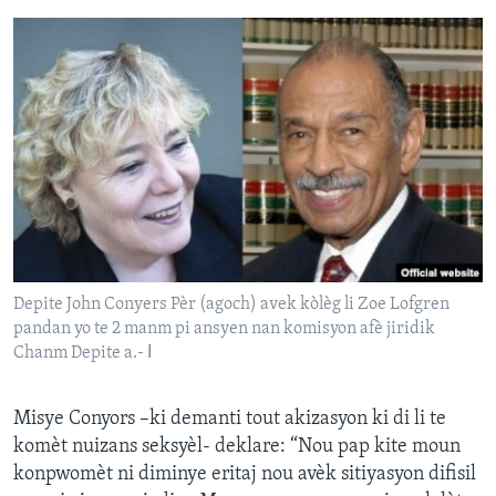
Depite John Conyers Pèr (agoch) avek kòlèg li Zoe Lofgren
pandan yo te 2 manm pi ansyen nan komisyon afè jiridik
Chanm Depite a.- ا
Misye Conyors –ki demanti tout akizasyon ki di li te
komèt nuizans seksyèl- deklare: “Nou pap kite moun
konpwomèt ni diminye eritaj nou avèk sitiyasyon difisil