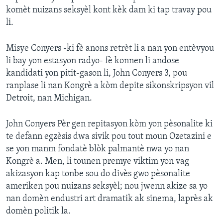
komèt nuizans seksyèl kont kèk dam ki tap travay pou
li.
Misye Conyers -ki fè anons retrèt li a nan yon entèvyou
li bay yon estasyon radyo- fè konnen li andose
kandidati yon pitit-gason li, John Conyers 3, pou
ranplase li nan Kongrè a kòm depite sikonskripsyon vil
Detroit, nan Michigan.
John Conyers Pèr gen repitasyon kòm yon pèsonalite ki
te defann egzèsis dwa sivik pou tout moun Ozetazini e
se yon manm fondatè blòk palmantè nwa yo nan
Kongrè a. Men, li tounen premye viktim yon vag
akizasyon kap tonbe sou do divès gwo pèsonalite
ameriken pou nuizans seksyèl; nou jwenn akize sa yo
nan domèn endustri art dramatik ak sinema, laprès ak
domèn politik la.