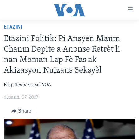
Accessibility
links
Skip
ETAZINI
to
AYITI
Etazini Politik: Pi Ansyen Manm
main
LÈZETAZINI
content
Chanm Depite a Anonse Retrèt li
AMERIK LATIN
Skip
nan Moman Lap Fè Fas ak
to
ENTÈNASYONAL
Akizasyon Nuizans Seksyèl
main
VIDEO
Navigation
Ekip Sèvis Kreyòl VOA
Skip
FLASHPOINT IKRÈN
to
desanm 07, 2017
Search
Learning English
Share
SUIV NOU