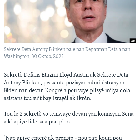
Languages
Sekrete Deta Antony Blinken pale nan Depatman Deta a nan
Washington, 30 Oktob, 2023.
Sekretè Defans Etazini Lloyd Austin ak Sekretè Deta
Antony Blinken, prezante pozisyon administrasyon
Biden nan devan Kongrè a pou voye plizyè milya dola
asistans tou suit bay Izrayèl ak Ikrèn.
Tou le 2 sekretè yo temwaye devan yon komisyon Sena
a ki apiye lide sa a pou pi fo.
"Nap apiye enterè ak prensip - nou pap kouri pou