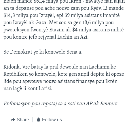
Biden mande $61,4 milya pou Ikrèn - mwatye nan lajan
an ta depanse pou ache nouvo zam pou Kyèv. Li mande
$14,3 milya pou Izrayèl, epi $9 milya asistans imanitè
pou Izrayèl ak Gaza. Met sou sa gen 13,6 milya pou
pwoteksyon fwontyè Etazini ak $4 milya asistans militè
pou kontre jefò rejyonal Lachin an Azi.
Se Demokrat yo ki kontwole Sena a.
Kidonk, Vre batay la pral dewoule nan Lachanm ke
Repibliken yo kontwole, kote gen anpil depite ki opoze
lide pou apwouve nouvo asistans finansye pou Ikrèn
nan lagè li kont Larisi.
Enfomasyon pou repotaj sa a soti nan AP ak Reuters
Share
Follow us