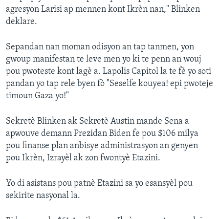
agresyon Larisi ap mennen kont Ikrèn nan," Blinken
deklare.
Sepandan nan moman odisyon an tap tanmen, yon
gwoup manifestan te leve men yo ki te penn an wouj
pou pwoteste kont lagè a. Lapolis Capitol la te fè yo soti
pandan yo tap rele byen fò "Seselfe kouyea! epi pwoteje
timoun Gaza yo!"
Sekretè Blinken ak Sekretè Austin mande Sena a
apwouve demann Prezidan Biden fe pou $106 milya
pou finanse plan anbisye administrasyon an genyen
pou Ikrèn, Izrayèl ak zon fwontyè Etazini.
Yo di asistans pou patnè Etazini sa yo esansyèl pou
sekirite nasyonal la.