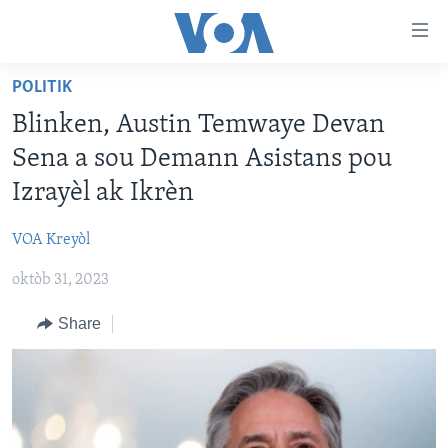
Accessibility
links
Skip
POLITIK
to
AYITI
Blinken, Austin Temwaye Devan
main
LÈZETAZINI
content
Sena a sou Demann Asistans pou
AMERIK LATIN
Skip
Izrayèl ak Ikrèn
to
ENTÈNASYONAL
main
VOA Kreyòl
VIDEO
Navigation
Skip
oktòb 31, 2023
FLASHPOINT IKRÈN
to
Share
Search
Learning English
SUIV NOU