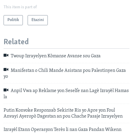
This item is part of
Politik
Etazini
Related
Twoup Izrayelyen Kòmanse Avanse sou Gaza
Manifestan o Chili Mande Asistans pou Palestinyen Gaza
yo
Anpil Vwa ap Reklame yon Seselfe nan Lagè Izrayèl Hamas
la
Putin Konvoke Responsab Sekirite Ris yo Apre yon Foul
Anvayi Ayeropò Dagestan an pou Chache Pasaje Izrayelyen
Izrayèl Etann Operasyon Terès li nan Gaza Pandan Wikenn