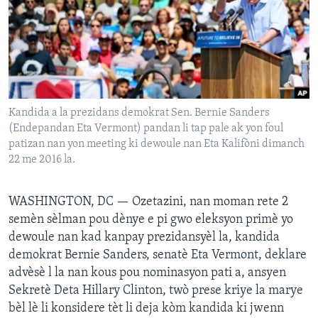
Languages
Kandida a la prezidans demokrat Sen. Bernie Sanders
(Endepandan Eta Vermont) pandan li tap pale ak yon foul
patizan nan yon meeting ki dewoule nan Eta Kalifòni dimanch
22 me 2016 la.
WASHINGTON, DC —
Ozetazini, nan moman rete 2
semèn sèlman pou dènye e pi gwo eleksyon primè yo
dewoule nan kad kanpay prezidansyèl la, kandida
demokrat Bernie Sanders, senatè Eta Vermont, deklare
advèsè l la nan kous pou nominasyon pati a, ansyen
Sekretè Deta Hillary Clinton, twò prese kriye la marye
bèl lè li konsidere tèt li deja kòm kandida ki jwenn