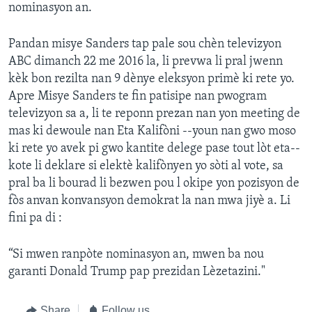
nominasyon an.
Pandan misye Sanders tap pale sou chèn televizyon
ABC dimanch 22 me 2016 la, li prevwa li pral jwenn
kèk bon rezilta nan 9 dènye eleksyon primè ki rete yo.
Apre Misye Sanders te fin patisipe nan pwogram
televizyon sa a, li te reponn prezan nan yon meeting de
mas ki dewoule nan Eta Kalifòni --youn nan gwo moso
ki rete yo avek pi gwo kantite delege pase tout lòt eta--
kote li deklare si elektè kalifònyen yo sòti al vote, sa
pral ba li bourad li bezwen pou l okipe yon pozisyon de
fòs anvan konvansyon demokrat la nan mwa jiyè a. Li
fini pa di :
“Si mwen ranpòte nominasyon an, mwen ba nou
garanti Donald Trump pap prezidan Lèzetazini."
Share
Follow us