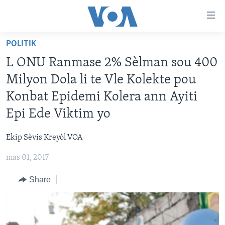
Accessibility
links
Skip
POLITIK
to
AYITI
L ONU Ranmase 2% Sèlman sou 400
main
LÈZETAZINI
content
Milyon Dola li te Vle Kolekte pou
AMERIK LATIN
Skip
Konbat Epidemi Kolera ann Ayiti
to
ENTÈNASYONAL
Epi Ede Viktim yo
main
VIDEO
Navigation
Ekip Sèvis Kreyòl VOA
Skip
FLASHPOINT IKRÈN
to
mas 01, 2017
Search
Learning English
Share
SUIV NOU