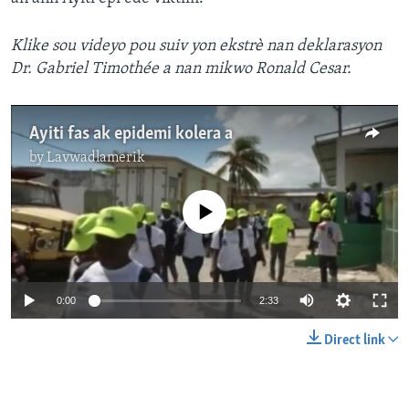
Klike sou videyo pou suiv yon ekstrè nan deklarasyon
Dr. Gabriel Timothée a nan mikwo Ronald Cesar.
Ayiti fas ak epidemi kolera a
by
Lavwadlamerik
No media source currently available
0:00
2:33
Direct link