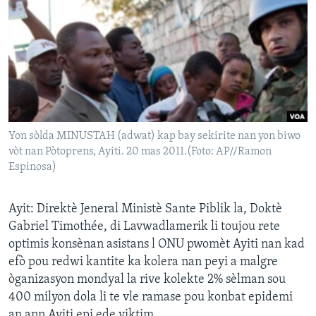
Languages
Yon sòlda MINUSTAH (adwat) kap bay sekirite nan yon biwo
vòt nan Pòtoprens, Ayiti. 20 mas 2011.(Foto: AP//Ramon
Espinosa)
Ayit: Direktè Jeneral Ministè Sante Piblik la, Doktè
Gabriel Timothée, di Lavwadlamerik li toujou rete
optimis konsènan asistans l ONU pwomèt Ayiti nan kad
efò pou redwi kantite ka kolera nan peyi a malgre
òganizasyon mondyal la rive kolekte 2% sèlman sou
400 milyon dola li te vle ramase pou konbat epidemi
an ann Ayiti epi ede viktim.