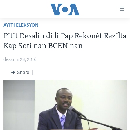
Accessibility
links
Skip
AYITI ELEKSYON
to
AYITI
Pitit Desalin di li Pap Rekonèt Rezilta
main
LÈZETAZINI
content
Kap Soti nan BCEN nan
AMERIK LATIN
Skip
to
desanm 28, 2016
ENTÈNASYONAL
main
Share
VIDEO
Navigation
Skip
FLASHPOINT IKRÈN
to
Search
Learning English
SUIV NOU