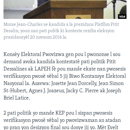
Languages
Moise Jean-Charles se kandida a la prezidans Platfòm Pitit
Desalin, youn nan pati politk ki konteste rezilta eleksyon
prezidansyèl 20 novanm 2016 la.
Konsèy Elektoral Pwovizwa gen pou l pwononse l sou
demand avoka kandida kontestatè pati politik Pitit
Dessalines ak LAPEH fè pou mande ekate nan pwosesis
verifikasyon pwosè vèbal 5 jij Biwo Kontansye Elektoral
Nasyonal la. Asavwa: Josette Jean Dorcelly, Jean Simon
St-Hubert, Agnes J. Joazeus, Jacky C. Pierre ak Joseph
Briel Latice.
2 pati politik yo mande KEP pou l sispan pwosesis
verifikasyon pwosè vèbal yo pwovizwaman an atadan
yo pran yon desizyon final sou dosye jij yo. Mèt Evelt