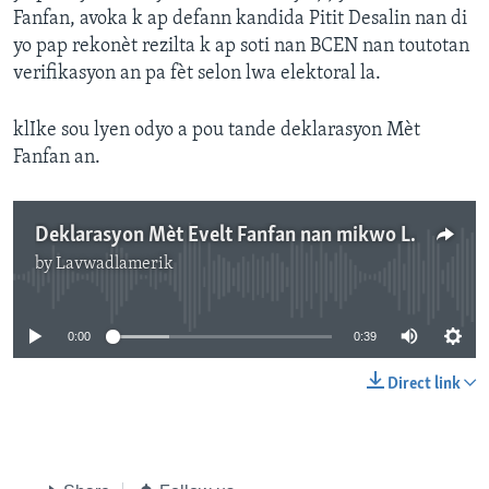
Fanfan, avoka k ap defann kandida Pitit Desalin nan di
yo pap rekonèt rezilta k ap soti nan BCEN nan toutotan
verifikasyon an pa fèt selon lwa elektoral la.
klIke sou lyen odyo a pou tande deklarasyon Mèt
Fanfan an.
Deklarasyon Mèt Evelt Fanfan nan mikwo Lavwadlamerik
by
Lavwadlamerik
No media source currently available
0:00
0:39
Direct link