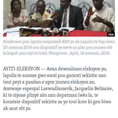
Languages
Konferans pou laprès responsab KEP yo ak Lapolis te bay avan
20 novanm 2016 sou dispozitif yo mete an plas pou jounen vòt
la kapab yon reyisit total. Pòtoprens , Ayiti, 18 novanm, 2016.
AYITI-ELEKSYON —
Avan dewoulman eleksyon yo,
lapolis te anonse gwo mezi pou garanti sekirite nan
tout peyi a pandan e apre jounen eleksyon an.
Anvwaye espesyal Lavwadlamerik, Jacquelin Belizaire,
ki te siyone plizyè zòn nan depatman lwès la, te
konstate dispozitif sekirite sa yo tout kote ki gen biwo
ak sant vòt yo.