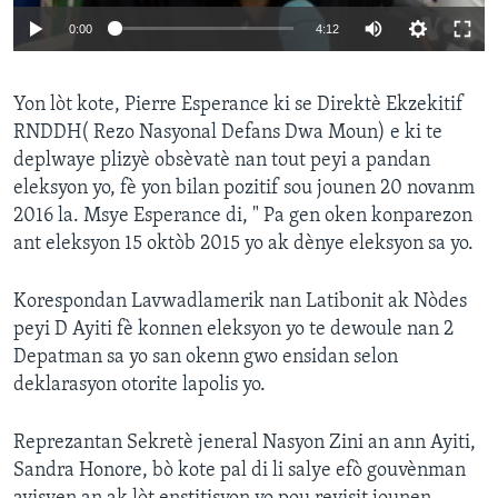
0:00
4:12
Yon lòt kote, Pierre Esperance ki se Direktè Ekzekitif
RNDDH( Rezo Nasyonal Defans Dwa Moun) e ki te
deplwaye plizyè obsèvatè nan tout peyi a pandan
eleksyon yo, fè yon bilan pozitif sou jounen 20 novanm
2016 la. Msye Esperance di, " Pa gen oken konparezon
ant eleksyon 15 oktòb 2015 yo ak dènye eleksyon sa yo.
Korespondan Lavwadlamerik nan Latibonit ak Nòdes
peyi D Ayiti fè konnen eleksyon yo te dewoule nan 2
Depatman sa yo san okenn gwo ensidan selon
deklarasyon otorite lapolis yo.
Reprezantan Sekretè jeneral Nasyon Zini an ann Ayiti,
Sandra Honore, bò kote pal di li salye efò gouvènman