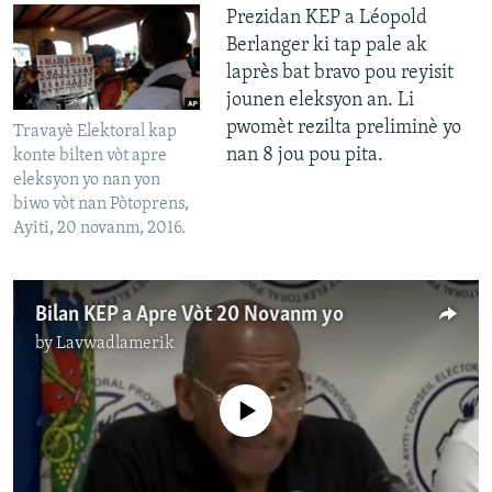
Prezidan KEP a Léopold
Berlanger ki tap pale ak
laprès bat bravo pou reyisit
jounen eleksyon an. Li
pwomèt rezilta preliminè yo
Travayè Elektoral kap
nan 8 jou pou pita.
konte bilten vòt apre
eleksyon yo nan yon
biwo vòt nan Pòtoprens,
Ayiti, 20 novanm, 2016.
Bilan KEP a Apre Vòt 20 Novanm yo
by
Lavwadlamerik
No media source currently available