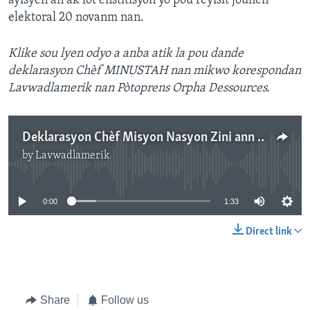
ayisyen an ak lòt enstitisyon yo pou reyisit jounen
elektoral 20 novanm nan.
Klike sou lyen odyo a anba atik la pou dande
deklarasyon Chèf MINUSTAH nan mikwo korespondan
Lavwadlamerik nan Pòtoprens Orpha Dessources.
Deklarasyon Chèf Misyon Nasyon Zini ann Ayiti, Sandra Honoré, nan Mikwo Orpha Dessources
by
Lavwadlamerik
No media source currently available
0:00
1:33
Direct link
Share
Follow us