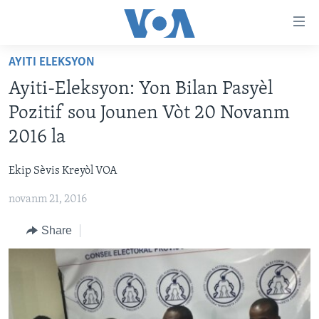
Accessibility
links
Skip
AYITI ELEKSYON
to
AYITI
Ayiti-Eleksyon: Yon Bilan Pasyèl
main
LÈZETAZINI
content
Pozitif sou Jounen Vòt 20 Novanm
AMERIK LATIN
Skip
2016 la
to
ENTÈNASYONAL
main
Ekip Sèvis Kreyòl VOA
VIDEO
Navigation
Skip
novanm 21, 2016
FLASHPOINT IKRÈN
to
Share
Search
Learning English
SUIV NOU