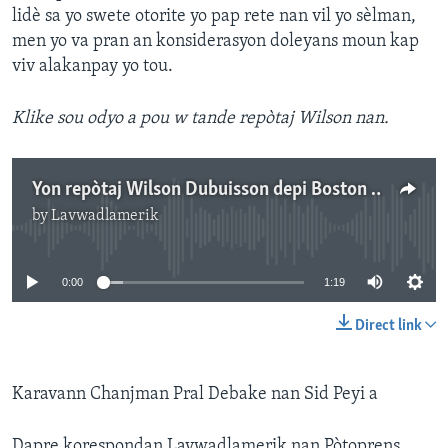
lidè sa yo swete otorite yo pap rete nan vil yo sèlman,
men yo va pran an konsiderasyon doleyans moun kap
viv alakanpay yo tou.
Klike sou odyo a pou w tande repòtaj Wilson nan.
Yon repòtaj Wilson Dubuisson depi Boston sou pozisyon kèk lidè relijye sou lide Karavan Chanjman an.
by
Lavwadlamerik
No media source currently available
0:00
1:19
Direct link
Karavann Chanjman Pral Debake nan Sid Peyi a
Dapre korespondan Lavwadlamerik nan Pòtoprens