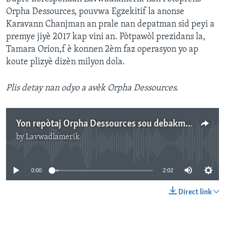
Orpha Dessources, pouvwa Egzekitif la anonse
Karavann Chanjman an prale nan depatman sid peyi a
premye jiyè 2017 kap vini an. Pòtpawòl prezidans la,
Tamara Orion,f è konnen 2èm faz operasyon yo ap
koute plizyè dizèn milyon dola.
Plis detay nan odyo a avèk Orpha Dessources.
Yon repòtaj Orpha Dessources sou debakman pwochen Karavann Chanjman an nan Sid peyi Dayiti.
by
Lavwadlamerik
No media source currently available
0:00
2:02
Direct link