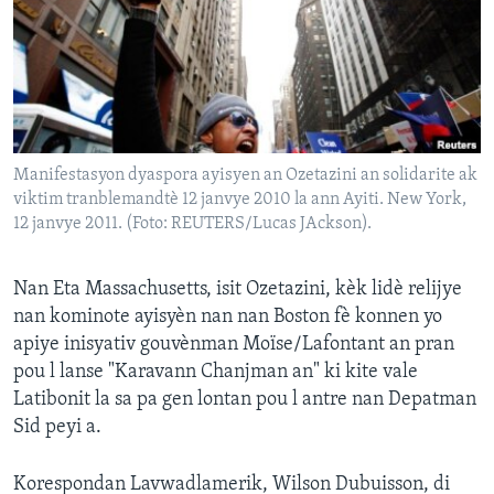
Languages
Manifestasyon dyaspora ayisyen an Ozetazini an solidarite ak
viktim tranblemandtè 12 janvye 2010 la ann Ayiti. New York,
12 janvye 2011. (Foto: REUTERS/Lucas JAckson).
Nan Eta Massachusetts, isit Ozetazini, kèk lidè relijye
nan kominote ayisyèn nan nan Boston fè konnen yo
apiye inisyativ gouvènman Moïse/Lafontant an pran
pou l lanse "Karavann Chanjman an" ki kite vale
Latibonit la sa pa gen lontan pou l antre nan Depatman
Sid peyi a.
Korespondan Lavwadlamerik, Wilson Dubuisson, di