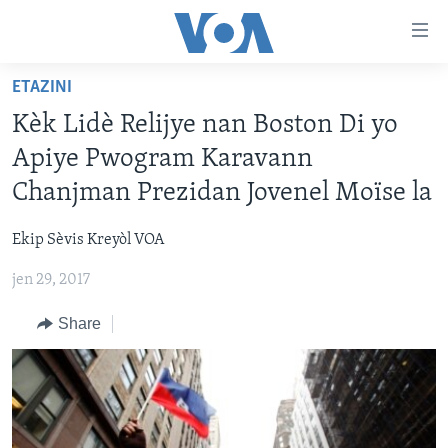
Accessibility
links
Skip
ETAZINI
to
AYITI
Kèk Lidè Relijye nan Boston Di yo
main
LÈZETAZINI
content
Apiye Pwogram Karavann
AMERIK LATIN
Skip
Chanjman Prezidan Jovenel Moïse la
to
ENTÈNASYONAL
main
Ekip Sèvis Kreyòl VOA
VIDEO
Navigation
Skip
jen 29, 2017
FLASHPOINT IKRÈN
to
Share
Search
Learning English
SUIV NOU