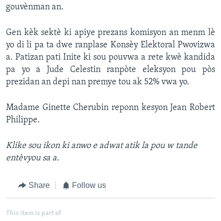
gouvènman an.
Gen kèk sektè ki apiye prezans komisyon an menm lè
yo di li pa ta dwe ranplase Konsèy Elektoral Pwovizwa
a. Patizan pati Inite ki sou pouvwa a rete kwè kandida
pa yo a Jude Celestin ranpòte eleksyon pou pòs
prezidan an depi nan premye tou ak 52% vwa yo.
Madame Ginette Cherubin reponn kesyon Jean Robert
Philippe.
Klike sou ikon ki anwo e adwat atik la pou w tande
entèvyou sa a.
Share
Follow us
This item is part of