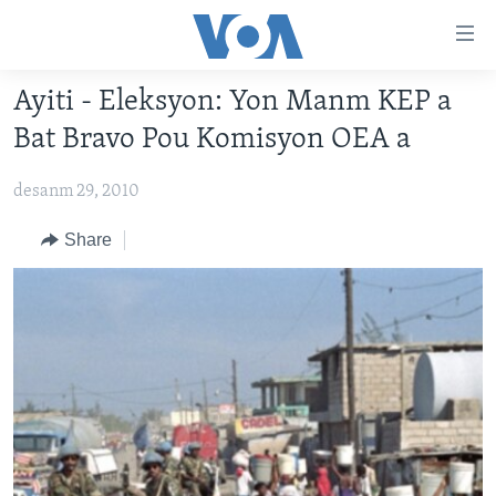
Accessibility
links
Skip
Ayiti - Eleksyon: Yon Manm KEP a
to
AYITI
Bat Bravo Pou Komisyon OEA a
main
LÈZETAZINI
content
desanm 29, 2010
AMERIK LATIN
Skip
to
ENTÈNASYONAL
Share
main
VIDEO
Navigation
Skip
FLASHPOINT IKRÈN
to
Search
Learning English
SUIV NOU