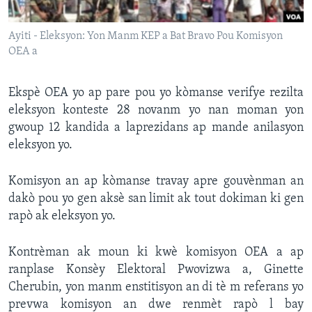
Languages
Ayiti - Eleksyon: Yon Manm KEP a Bat Bravo Pou Komisyon
OEA a
Ekspè OEA yo ap pare pou yo kòmanse verifye rezilta
eleksyon konteste 28 novanm yo nan moman yon
gwoup 12 kandida a laprezidans ap mande anilasyon
eleksyon yo.
Komisyon an ap kòmanse travay apre gouvènman an
dakò pou yo gen aksè san limit ak tout dokiman ki gen
rapò ak eleksyon yo.
Kontrèman ak moun ki kwè komisyon OEA a ap
ranplase Konsèy Elektoral Pwovizwa a, Ginette
Cherubin, yon manm enstitisyon an di tè m referans yo
prevwa komisyon an dwe renmèt rapò l bay