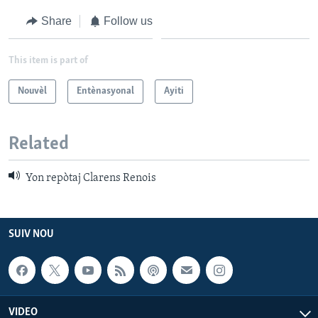
Share
Follow us
This item is part of
Nouvèl
Entènasyonal
Ayiti
Related
Yon repòtaj Clarens Renois
SUIV NOU
VIDEO