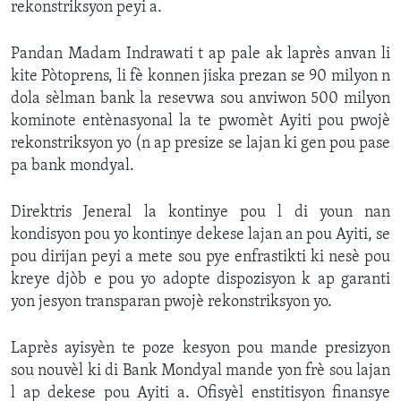
rekonstriksyon peyi a.
Languages
Pandan Madam Indrawati t ap pale ak laprès anvan li
kite Pòtoprens, li fè konnen jiska prezan se 90 milyon n
dola sèlman bank la resevwa sou anviwon 500 milyon
kominote entènasyonal la te pwomèt Ayiti pou pwojè
rekonstriksyon yo (n ap presize se lajan ki gen pou pase
pa bank mondyal.
Direktris Jeneral la kontinye pou l di youn nan
kondisyon pou yo kontinye dekese lajan an pou Ayiti, se
pou dirijan peyi a mete sou pye enfrastikti ki nesè pou
kreye djòb e pou yo adopte dispozisyon k ap garanti
yon jesyon transparan pwojè rekonstriksyon yo.
Laprès ayisyèn te poze kesyon pou mande presizyon
sou nouvèl ki di Bank Mondyal mande yon frè sou lajan
l ap dekese pou Ayiti a. Ofisyèl enstitisyon finansye