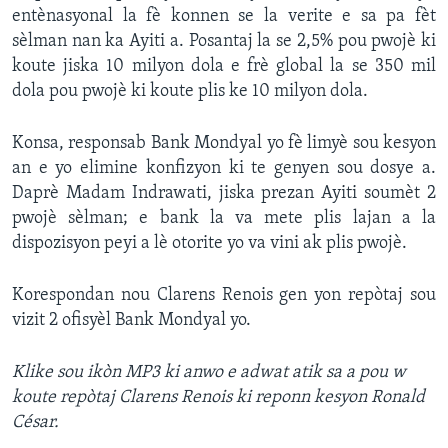
entènasyonal la fè konnen se la verite e sa pa fèt
sèlman nan ka Ayiti a. Posantaj la se 2,5% pou pwojè ki
koute jiska 10 milyon dola e frè global la se 350 mil
dola pou pwojè ki koute plis ke 10 milyon dola.
Konsa, responsab Bank Mondyal yo fè limyè sou kesyon
an e yo elimine konfizyon ki te genyen sou dosye a.
Daprè Madam Indrawati, jiska prezan Ayiti soumèt 2
pwojè sèlman; e bank la va mete plis lajan a la
dispozisyon peyi a lè otorite yo va vini ak plis pwojè.
Korespondan nou Clarens Renois gen yon repòtaj sou
vizit 2 ofisyèl Bank Mondyal yo.
Klike
sou ikòn MP3 ki anwo e adwat atik sa a
pou w
koute repòtaj Clarens Renois ki reponn kesyon Ronald
César.