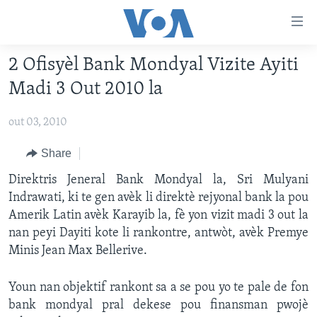
Accessibility
links
Skip
2 Ofisyèl Bank Mondyal Vizite Ayiti
to
AYITI
Madi 3 Out 2010 la
main
LÈZETAZINI
content
out 03, 2010
AMERIK LATIN
Skip
to
ENTÈNASYONAL
Share
main
VIDEO
Direktris Jeneral Bank Mondyal la, Sri Mulyani
Navigation
Indrawati, ki te gen avèk li direktè rejyonal bank la pou
Skip
FLASHPOINT IKRÈN
Amerik Latin avèk Karayib la, fè yon vizit madi 3 out la
to
nan peyi Dayiti kote li rankontre, antwòt, avèk Premye
Search
Learning English
Minis Jean Max Bellerive.
SUIV NOU
Youn nan objektif rankont sa a se pou yo te pale de fon
bank mondyal pral dekese pou finansman pwojè