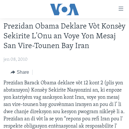
Accessibility
links
Skip
Prezidan Obama Deklare Vòt Konsèy
to
AYITI
Sekirite L'Onu an Voye Yon Mesaj
main
LÈZETAZINI
content
San Vire-Tounen Bay Iran
AMERIK LATIN
Skip
to
jen 08, 2010
ENTÈNASYONAL
main
VIDEO
Share
Navigation
Skip
FLASHPOINT IKRÈN
Prezidan Barack Obama deklare vòt 12 kont 2 (plis yon
to
abstansyon) Konsèy Sekirite Nasyonzini an, ki enpoze
Search
yon katriyèm vag sanksyon kont Iran, voye yon mesaj
Learning English
san vire-tounen bay gouvènman iranyen an pou di l’ li
dwe chanje direksyon sou kesyon pwogram nikleyè li a.
SUIV NOU
Prezidan an di vòt la se yon “repons pou refi Iran pou l'
respekte obligasyon entènasyonal ak resposabilite l'