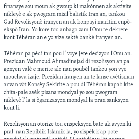
finansye sou moun ak gwoup ki makònnen ak aktivite
nikleyè e ak pwogram misil balistik Iran an, tankou
Gad Revolisyonè iranyen an ak konpayi maritim enpò-
ekspò Iran. Yo kore tou anbago zam l’Onu te dekrete
kont Téhéran an e yo vize sektè bankè iranyen an.
Téhéran pa pèdi tan pou l’ voye jete desizyon l’Onu an.
Prezidan Mahmoud Ahmadinejad di rezolisyon an pa
genyen valè e merite ale nan poubèl tankou yon vye
mouchwa izaje. Prezidan iranyen an te lanse avètisman
anvan vòt Konsèy Sekirite a pou di Téhéran kapab kite
chita-pale avèk pisans mondyal yo sou pwogram
nikleyè l' la si òganizasyon mondyal la pran sanksyon
kont li.
Rezolisyon an otorize tou enspeksyon bato ak avyon ki
pral’ nan Repiblik Islamik la, yo sispèk k’ap pote