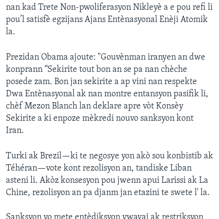
nan kad Trete Non-pwoliferasyon Nikleyè a e pou refi li
Languages
pou’l satisfè egzijans Ajans Entènasyonal Enèji Atomik
la.
Prezidan Obama ajoute: "Gouvènman iranyen an dwe
konprann “Sekirite tout bon an se pa nan chèche
posede zam. Bon jan sekirite a ap vini nan respekte
Dwa Entènasyonal ak nan montre entansyon pasifik li,
chèf Mezon Blanch lan deklare apre vòt Konsèy
Sekirite a ki enpoze mèkredi nouvo sanksyon kont
Iran.
Turki ak Brezil—ki te negosye yon akò sou konbistib ak
Téhéran—vote kont rezolisyon an, tandiske Liban
asteni li. Akòz konsesyon pou jwenn apui Larissi ak La
Chine, rezolisyon an pa djanm jan etazini te swete l' la.
Sanksyon yo mete entèdiksyon vwayaj ak restriksyon