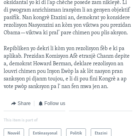
oksidantal yo ki di l’ap chèche posede zam nikleyè. Li
di pwogram anrichisman iranyòm li an genyen objektif
pasifik. Nan kongrè Etazini an, demokrat yo konsidere
rezolisyon Nasyonzini an kòm yon viktwa pou prezidan
Obama—viktwa ki pral’ pare chimen pou plis aksyon.
Repibliken yo dekri li kòm yon rezolisyon fèb e ki pa
aplikab. Prezidan Komisyon Afè etranjè Chanm depite
a, demokrat Howard Berman, deklare rezolisyon an
louvri chimen pou Inyon Ewòp la ak lòt nasyon pran
sanksyon pi djanm toujou, e li di pou fini Kongrè a ap
vote pwòp sanksyon pa l' nan fen mwa jen an.
Share
Follow us
This item is part of
Nouvèl
Entènasyonal
Politik
Etazini