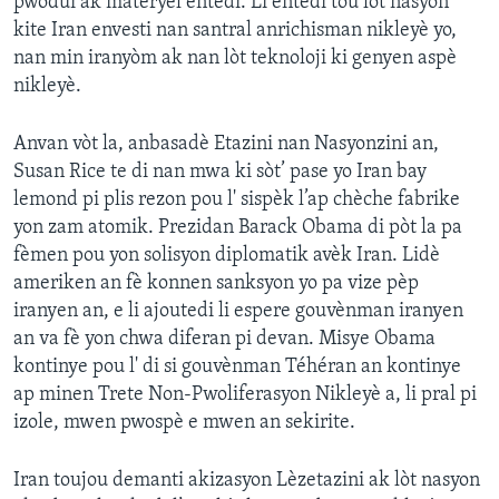
pwodui ak materyèl entèdi. Li entèdi tou lòt nasyon
kite Iran envesti nan santral anrichisman nikleyè yo,
nan min iranyòm ak nan lòt teknoloji ki genyen aspè
nikleyè.
Anvan vòt la, anbasadè Etazini nan Nasyonzini an,
Susan Rice te di nan mwa ki sòt’ pase yo Iran bay
lemond pi plis rezon pou l' sispèk l’ap chèche fabrike
yon zam atomik. Prezidan Barack Obama di pòt la pa
fèmen pou yon solisyon diplomatik avèk Iran. Lidè
ameriken an fè konnen sanksyon yo pa vize pèp
iranyen an, e li ajoutedi li espere gouvènman iranyen
an va fè yon chwa diferan pi devan. Misye Obama
kontinye pou l' di si gouvènman Téhéran an kontinye
ap minen Trete Non-Pwoliferasyon Nikleyè a, li pral pi
izole, mwen pwospè e mwen an sekirite.
Iran toujou demanti akizasyon Lèzetazini ak lòt nasyon