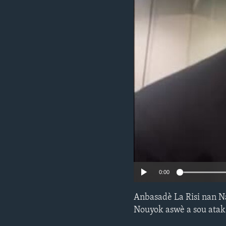
0:00
Anbasadè La Risi nan N
Nouyok aswè a sou atak 