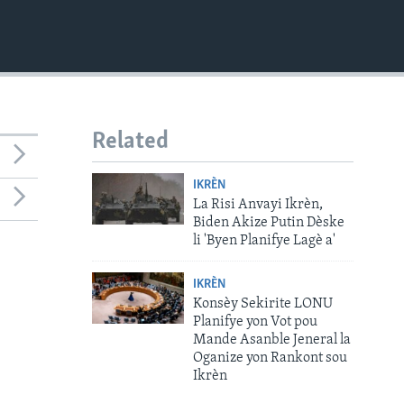
Related
IKRÈN
La Risi Anvayi Ikrèn,
Biden Akize Putin Dèske
li 'Byen Planifye Lagè a'
IKRÈN
Konsèy Sekirite LONU
Planifye yon Vot pou
Mande Asanble Jeneral la
Oganize yon Rankont sou
Ikrèn