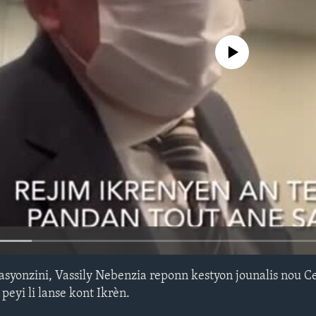
No media source currently avail
asyonzini, Vassily Nebenzia reponn kestyon jounalis nou 
peyi li lanse kont Ikrèn.