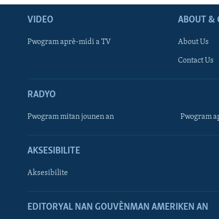
VIDEO
ABOUT & 
Pwogram aprè-midi a TV
About Us
Contact Us
RADYO
Pwogram mitan jounen an
Pwogram ap
AKSESIBILITE
Aksesibilite
EDITORYAL NAN GOUVÈNMAN AMERIKEN AN
Learning English