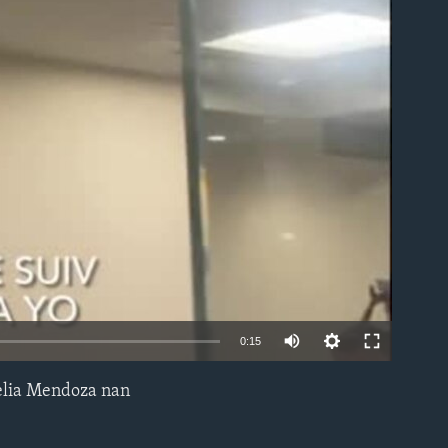
able
0:15
Celia Mendoza nan
EMBED