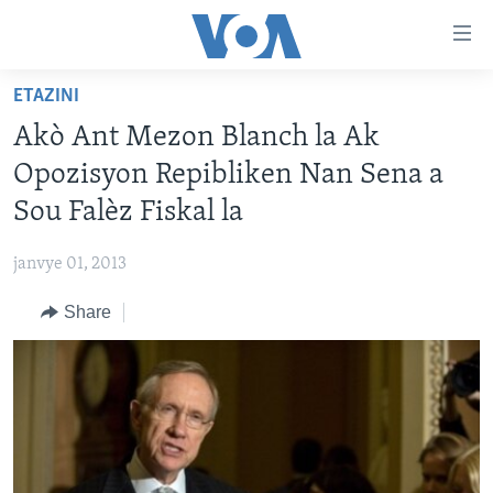
Accessibility
links
Skip
ETAZINI
to
AYITI
Akò Ant Mezon Blanch la Ak
main
LÈZETAZINI
content
Opozisyon Repibliken Nan Sena a
AMERIK LATIN
Skip
Sou Falèz Fiskal la
to
ENTÈNASYONAL
main
janvye 01, 2013
VIDEO
Navigation
Skip
Share
FLASHPOINT IKRÈN
to
Search
Learning English
SUIV NOU