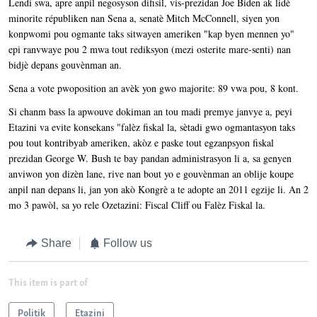
Lendi swa, apre anpil negosyson difisil, vis-prezidan Joe Biden ak lidè
minorite républiken nan Sena a, senatè Mitch McConnell, siyen yon
konpwomi pou ogmante taks sitwayen ameriken "kap byen mennen yo"
epi ranvwaye pou 2 mwa tout rediksyon (mezi osterite mare-senti) nan
bidjè depans gouvènman an.
Sena a vote pwoposition an avèk yon gwo majorite: 89 vwa pou, 8 kont.
Si chanm bass la apwouve dokiman an tou madi premye janvye a, peyi
Etazini va evite konsekans "falèz fiskal la, sètadi gwo ogmantasyon taks
pou tout kontribyab ameriken, akòz e paske tout egzanpsyon fiskal
prezidan George W. Bush te bay pandan administrasyon li a, sa genyen
anviwon yon dizèn lane, rive nan bout yo e gouvènman an oblije koupe
anpil nan depans li, jan yon akò Kongrè a te adopte an 2011 egzije li. An 2
mo 3 pawòl, sa yo rele Ozetazini: Fiscal Cliff ou Falèz Fiskal la.
Share
Follow us
This item is part of
Politik
Etazini