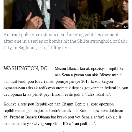
Languages
An Iraqi policeman stands near burning vehicles moments
after one in a series of bombs hit the Shiite stronghold of Sadr
City, in Baghdad, Iraq, killing tens.
Mezon Blanch lan ak opozisyon repibliken
WASHINGTON, DC —
nan Sena a jwenn yon akò "dènye minit"
nan nuit lendi pou louvri madi premye janvye 2013 la sou kesyon
ogmantasyon taks ak rediksyon otomatik depans gouvènman federal la–yon
devlopman ki ka pèmèt peyi Etazini evite jodi a "falèz fiskal la".
Kounye a rete pou Repibliken nan Chanm Depite a, kote opozison
repibliken an gen majorite kontrèman ak nan Sena a, apwouve dokiman
an. Prezidan Barack Obama bat bravo pou vòt Sena a anfavè akò a e li
mande depite yo swiv egzanp Gran Kò a "san pèdi tan".