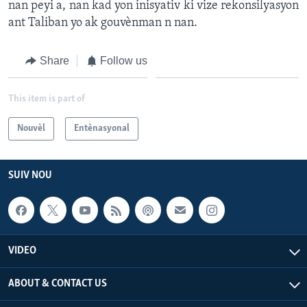
nan peyi a, nan kad yon inisyativ ki vize rekonsilyasyon
ant Taliban yo ak gouvènman n nan.
Languages
Share
Follow us
This item is part of
Nouvèl
Entènasyonal
SUIV NOU
VIDEO
ABOUT & CONTACT US