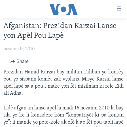
Accessibility
links
Skip
Afganistan: Prezidan Karzai Lanse
to
AYITI
yon Apèl Pou Lapè
main
LÈZETAZINI
content
novanm 15, 2010
AMERIK LATIN
Skip
to
ENTÈNASYONAL
Share
main
VIDEO
Prezidan Hamid Karzai bay militan Taliban yo konsèy
Navigation
pou yo sispann komèt zak vyolans. Misye Karzai lanse
Skip
FLASHPOINT IKRÈN
apèl lapè sa a pou l make yon fèt mizilman ki rele Eidi
to
ali Adha.
Search
Learning English
Lidè afgan an lanse apèl la madi 16 novanm 2010 la bay
SUIV NOU
sila yo ke li konsidere kòm “konpatriyòt ki pa kontan
yo”; li mande yo pote-kole ak efò k ap fèt pou tabli lapè